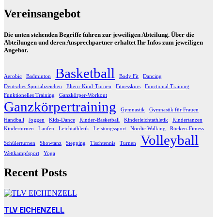
Vereinsangebot
Die unten stehenden Begriffe führen zur jeweiligen Abteilung. Über die
Abteilungen und deren Ansprechpartner erhaltet Ihr Infos zum jeweiligen
Angebot.
Basketball
Aerobic
Badminton
Body Fit
Dancing
Deutsches Sportabzeichen
Eltern-Kind-Turnen
Fitnesskurs
Functional Training
Funktionelles Training
Ganzkörper-Workout
Ganzkörpertraining
Gymnastik
Gymnastik für Frauen
Handball
Joggen
Kids-Dance
Kinder-Basketball
Kinderleichtathletik
Kindertanzen
Kinderturnen
Laufen
Leichtathletik
Leistungssport
Nordic Walking
Rücken-Fitness
Volleyball
Schülerturnen
Showtanz
Stepping
Tischtennis
Turnen
Wettkampfsport
Yoga
Recent Posts
TLV EICHENZELL