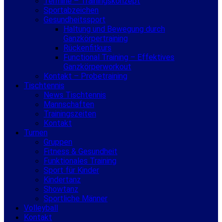
Termine – Trainingskonzept
Sportabzeichen
Gesundheitssport
Haltung und Bewegung durch
Ganzkörpertraining
Rückenfitkurs
Functional Training – Effektives
Ganzkörperworkout
Kontakt – Probetraining
Tischtennis
News Tischtennis
Mannschaften
Trainingszeiten
Kontakt
Turnen
Gruppen
Fitness & Gesundheit
Funktionales Training
Sport für Kinder
Kindertanz
Showtanz
Sportliche Männer
Volleyball
Kontakt