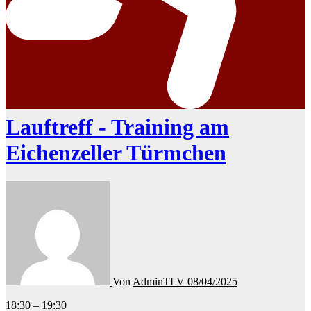
Lauftreff - Training am
Eichenzeller Türmchen
Von
AdminTLV
08/04/2025
Lauftreff
18:30
–
19:30