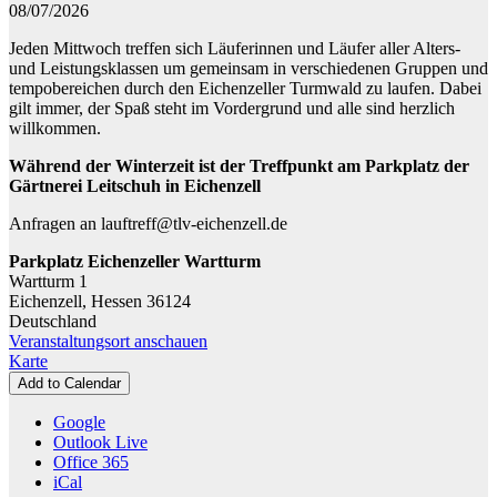
-
08/07/2026
Training
Jeden Mittwoch treffen sich Läuferinnen und Läufer aller Alters-
am
und Leistungsklassen um gemeinsam in verschiedenen Gruppen und
Eichenzeller
tempobereichen durch den Eichenzeller Turmwald zu laufen. Dabei
Türmchen
gilt immer, der Spaß steht im Vordergrund und alle sind herzlich
willkommen.
Während der Winterzeit ist der Treffpunkt am Parkplatz der
Gärtnerei Leitschuh in Eichenzell
Anfragen an lauftreff@tlv-eichenzell.de
Parkplatz Eichenzeller Wartturm
Wartturm 1
Eichenzell
,
Hessen
36124
Deutschland
Veranstaltungsort anschauen
Parkplatz
Karte
Eichenzeller
Add to Calendar
Wartturm
Google
Outlook Live
Office 365
iCal