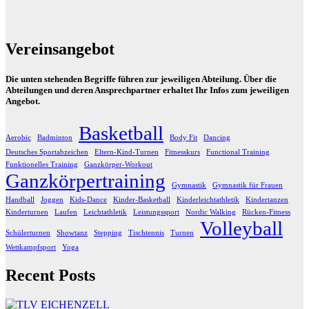
Vereinsangebot
Die unten stehenden Begriffe führen zur jeweiligen Abteilung. Über die
Abteilungen und deren Ansprechpartner erhaltet Ihr Infos zum jeweiligen
Angebot.
Basketball
Aerobic
Badminton
Body Fit
Dancing
Deutsches Sportabzeichen
Eltern-Kind-Turnen
Fitnesskurs
Functional Training
Funktionelles Training
Ganzkörper-Workout
Ganzkörpertraining
Gymnastik
Gymnastik für Frauen
Handball
Joggen
Kids-Dance
Kinder-Basketball
Kinderleichtathletik
Kindertanzen
Kinderturnen
Laufen
Leichtathletik
Leistungssport
Nordic Walking
Rücken-Fitness
Volleyball
Schülerturnen
Showtanz
Stepping
Tischtennis
Turnen
Wettkampfsport
Yoga
Recent Posts