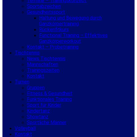
Termine – Trainingskonzept
Sportabzeichen
Gesundheitssport
Haltung und Bewegung durch
Ganzkörpertraining
Rückenfitkurs
Functional Training – Effektives
Ganzkörperworkout
Kontakt – Probetraining
Tischtennis
News Tischtennis
Mannschaften
Trainingszeiten
Kontakt
Turnen
Gruppen
Fitness & Gesundheit
Funktionales Training
Sport für Kinder
Kindertanz
Showtanz
Sportliche Männer
Volleyball
Kontakt