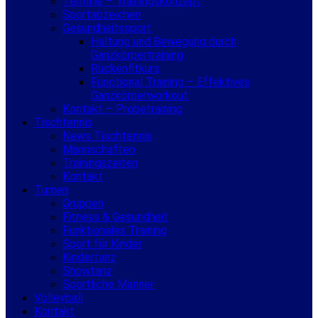
Termine – Trainingskonzept
Sportabzeichen
Gesundheitssport
Haltung und Bewegung durch
Ganzkörpertraining
Rückenfitkurs
Functional Training – Effektives
Ganzkörperworkout
Kontakt – Probetraining
Tischtennis
News Tischtennis
Mannschaften
Trainingszeiten
Kontakt
Turnen
Gruppen
Fitness & Gesundheit
Funktionales Training
Sport für Kinder
Kindertanz
Showtanz
Sportliche Männer
Volleyball
Kontakt