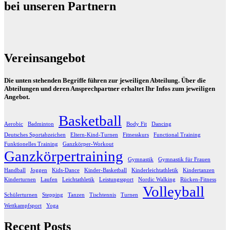
bei unseren Partnern
Vereinsangebot
Die unten stehenden Begriffe führen zur jeweiligen Abteilung. Über die
Abteilungen und deren Ansprechpartner erhaltet Ihr Infos zum jeweiligen
Angebot.
Basketball
Aerobic
Badminton
Body Fit
Dancing
Deutsches Sportabzeichen
Eltern-Kind-Turnen
Fitnesskurs
Functional Training
Funktionelles Training
Ganzkörper-Workout
Ganzkörpertraining
Gymnastik
Gymnastik für Frauen
Handball
Joggen
Kids-Dance
Kinder-Basketball
Kinderleichtathletik
Kindertanzen
Kinderturnen
Laufen
Leichtathletik
Leistungssport
Nordic Walking
Rücken-Fitness
Volleyball
Schülerturnen
Stepping
Tanzen
Tischtennis
Turnen
Wettkampfsport
Yoga
Recent Posts