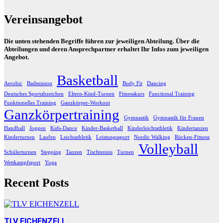
Vereinsangebot
Die unten stehenden Begriffe führen zur jeweiligen Abteilung. Über die
Abteilungen und deren Ansprechpartner erhaltet Ihr Infos zum jeweiligen
Angebot.
Basketball
Aerobic
Badminton
Body Fit
Dancing
Deutsches Sportabzeichen
Eltern-Kind-Turnen
Fitnesskurs
Functional Training
Funktionelles Training
Ganzkörper-Workout
Ganzkörpertraining
Gymnastik
Gymnastik für Frauen
Handball
Joggen
Kids-Dance
Kinder-Basketball
Kinderleichtathletik
Kindertanzen
Kinderturnen
Laufen
Leichtathletik
Leistungssport
Nordic Walking
Rücken-Fitness
Volleyball
Schülerturnen
Stepping
Tanzen
Tischtennis
Turnen
Wettkampfsport
Yoga
Recent Posts
TLV EICHENZELL