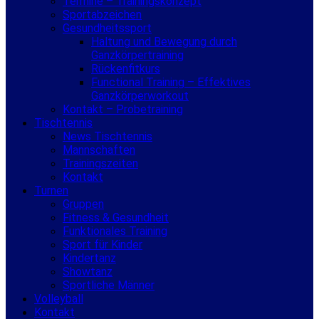
Termine – Trainingskonzept
Sportabzeichen
Gesundheitssport
Haltung und Bewegung durch
Ganzkörpertraining
Rückenfitkurs
Functional Training – Effektives
Ganzkörperworkout
Kontakt – Probetraining
Tischtennis
News Tischtennis
Mannschaften
Trainingszeiten
Kontakt
Turnen
Gruppen
Fitness & Gesundheit
Funktionales Training
Sport für Kinder
Kindertanz
Showtanz
Sportliche Männer
Volleyball
Kontakt