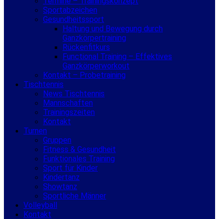
Termine – Trainingskonzept
Sportabzeichen
Gesundheitssport
Haltung und Bewegung durch
Ganzkörpertraining
Rückenfitkurs
Functional Training – Effektives
Ganzkörperworkout
Kontakt – Probetraining
Tischtennis
News Tischtennis
Mannschaften
Trainingszeiten
Kontakt
Turnen
Gruppen
Fitness & Gesundheit
Funktionales Training
Sport für Kinder
Kindertanz
Showtanz
Sportliche Männer
Volleyball
Kontakt