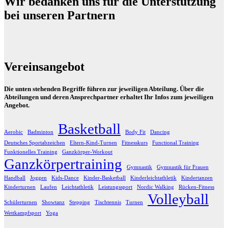
Wir bedanken uns für die Unterstützung
bei unseren Partnern
Vereinsangebot
Die unten stehenden Begriffe führen zur jeweiligen Abteilung. Über die
Abteilungen und deren Ansprechpartner erhaltet Ihr Infos zum jeweiligen
Angebot.
Basketball
Aerobic
Badminton
Body Fit
Dancing
Deutsches Sportabzeichen
Eltern-Kind-Turnen
Fitnesskurs
Functional Training
Funktionelles Training
Ganzkörper-Workout
Ganzkörpertraining
Gymnastik
Gymnastik für Frauen
Handball
Joggen
Kids-Dance
Kinder-Basketball
Kinderleichtathletik
Kindertanzen
Kinderturnen
Laufen
Leichtathletik
Leistungssport
Nordic Walking
Rücken-Fitness
Volleyball
Schülerturnen
Showtanz
Stepping
Tischtennis
Turnen
Wettkampfsport
Yoga