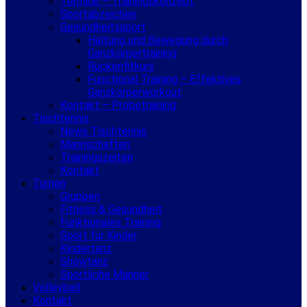
Termine – Trainingskonzept
Sportabzeichen
Gesundheitssport
Haltung und Bewegung durch
Ganzkörpertraining
Rückenfitkurs
Functional Training – Effektives
Ganzkörperworkout
Kontakt – Probetraining
Tischtennis
News Tischtennis
Mannschaften
Trainingszeiten
Kontakt
Turnen
Gruppen
Fitness & Gesundheit
Funktionales Training
Sport für Kinder
Kindertanz
Showtanz
Sportliche Männer
Volleyball
Kontakt