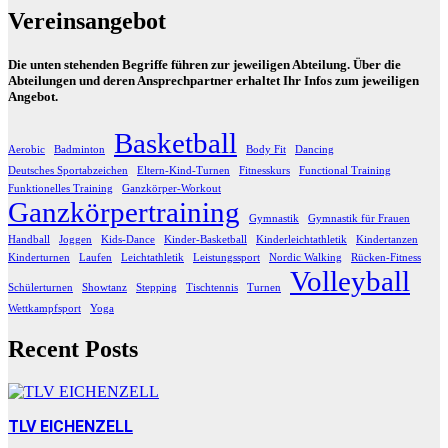
Vereinsangebot
Die unten stehenden Begriffe führen zur jeweiligen Abteilung. Über die
Abteilungen und deren Ansprechpartner erhaltet Ihr Infos zum jeweiligen
Angebot.
Basketball
Aerobic
Badminton
Body Fit
Dancing
Deutsches Sportabzeichen
Eltern-Kind-Turnen
Fitnesskurs
Functional Training
Funktionelles Training
Ganzkörper-Workout
Ganzkörpertraining
Gymnastik
Gymnastik für Frauen
Handball
Joggen
Kids-Dance
Kinder-Basketball
Kinderleichtathletik
Kindertanzen
Kinderturnen
Laufen
Leichtathletik
Leistungssport
Nordic Walking
Rücken-Fitness
Volleyball
Schülerturnen
Showtanz
Stepping
Tischtennis
Turnen
Wettkampfsport
Yoga
Recent Posts
TLV EICHENZELL