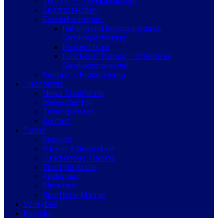
Termine – Trainingskonzept
Sportabzeichen
Gesundheitssport
Haltung und Bewegung durch
Ganzkörpertraining
Rückenfitkurs
Functional Training – Effektives
Ganzkörperworkout
Kontakt – Probetraining
Tischtennis
News Tischtennis
Mannschaften
Trainingszeiten
Kontakt
Turnen
Gruppen
Fitness & Gesundheit
Funktionales Training
Sport für Kinder
Kindertanz
Showtanz
Sportliche Männer
Volleyball
Kontakt