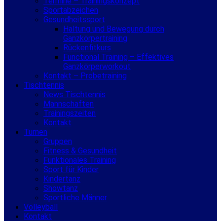
Termine – Trainingskonzept
Sportabzeichen
Gesundheitssport
Haltung und Bewegung durch
Ganzkörpertraining
Rückenfitkurs
Functional Training – Effektives
Ganzkörperworkout
Kontakt – Probetraining
Tischtennis
News Tischtennis
Mannschaften
Trainingszeiten
Kontakt
Turnen
Gruppen
Fitness & Gesundheit
Funktionales Training
Sport für Kinder
Kindertanz
Showtanz
Sportliche Männer
Volleyball
Kontakt