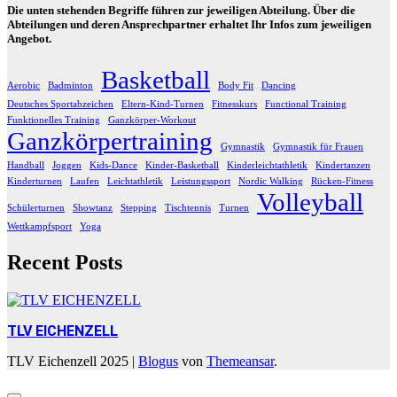
Die unten stehenden Begriffe führen zur jeweiligen Abteilung. Über die
Abteilungen und deren Ansprechpartner erhaltet Ihr Infos zum jeweiligen
Angebot.
Basketball
Aerobic
Badminton
Body Fit
Dancing
Deutsches Sportabzeichen
Eltern-Kind-Turnen
Fitnesskurs
Functional Training
Funktionelles Training
Ganzkörper-Workout
Ganzkörpertraining
Gymnastik
Gymnastik für Frauen
Handball
Joggen
Kids-Dance
Kinder-Basketball
Kinderleichtathletik
Kindertanzen
Kinderturnen
Laufen
Leichtathletik
Leistungssport
Nordic Walking
Rücken-Fitness
Volleyball
Schülerturnen
Showtanz
Stepping
Tischtennis
Turnen
Wettkampfsport
Yoga
Recent Posts
TLV EICHENZELL
TLV Eichenzell 2025
|
Blogus
von
Themeansar
.