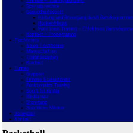
Termine – Trainingskonzept
Sportabzeichen
Gesundheitssport
Haltung und Bewegung durch Ganzkörpertrain
Rückenfitkurs
Functional Training – Effektives Ganzkörper
Kontakt – Probetraining
Tischtennis
News Tischtennis
Mannschaften
Trainingszeiten
Kontakt
Turnen
Gruppen
Fitness & Gesundheit
Funktionales Training
Sport für Kinder
Kindertanz
Showtanz
Sportliche Männer
Volleyball
Kontakt