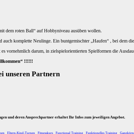
 mit dem roten Ball“ auf Hobbyniveau ausüben wollen.
d auch komplette Neulinge. Ein buntgemischter „Haufen“ , bei dem die
es vornehmlich darum, in zielspielorientierten Spielformen die Ausda
llkommen“ !!!!!!
ei unseren Partnern
ungen und deren Ansprechpartner erhaltet Ihr Infos zum jeweiligen Angebot.
hen
Eltern-Kind-Turnen
Fitnesskurs
Functional Training
Funktionelles Training
Ganzkörp