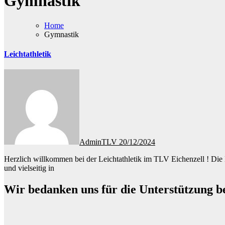
Gymnastik
Home
Gymnastik
Leichtathletik
AdminTLV
20/12/2024
Herzlich willkommen bei der Leichtathletik im TLV Eichenzell ! Die Leichtathletik hat in unserem Verein einen klar wettkampforientierten Schwerpunkt. Unser Anspruch ist es, Kinder und Jugendliche fundiert
und vielseitig in
Wir bedanken uns für die Unterstützung b