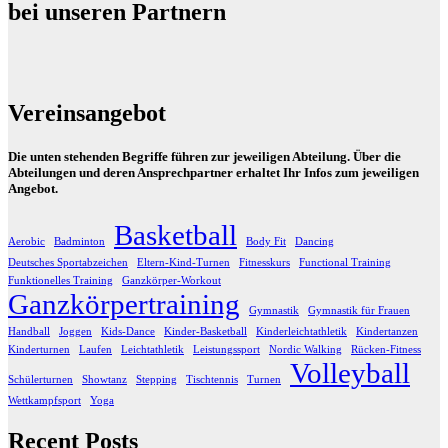
bei unseren Partnern
Vereinsangebot
Die unten stehenden Begriffe führen zur jeweiligen Abteilung. Über die
Abteilungen und deren Ansprechpartner erhaltet Ihr Infos zum jeweiligen
Angebot.
Basketball
Aerobic
Badminton
Body Fit
Dancing
Deutsches Sportabzeichen
Eltern-Kind-Turnen
Fitnesskurs
Functional Training
Funktionelles Training
Ganzkörper-Workout
Ganzkörpertraining
Gymnastik
Gymnastik für Frauen
Handball
Joggen
Kids-Dance
Kinder-Basketball
Kinderleichtathletik
Kindertanzen
Kinderturnen
Laufen
Leichtathletik
Leistungssport
Nordic Walking
Rücken-Fitness
Volleyball
Schülerturnen
Showtanz
Stepping
Tischtennis
Turnen
Wettkampfsport
Yoga
Recent Posts