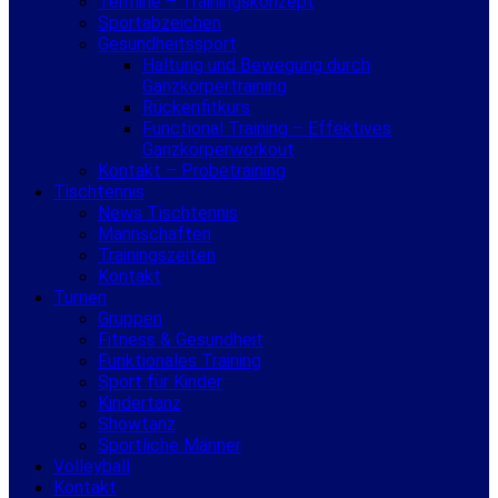
Termine – Trainingskonzept
Sportabzeichen
Gesundheitssport
Haltung und Bewegung durch
Ganzkörpertraining
Rückenfitkurs
Functional Training – Effektives
Ganzkörperworkout
Kontakt – Probetraining
Tischtennis
News Tischtennis
Mannschaften
Trainingszeiten
Kontakt
Turnen
Gruppen
Fitness & Gesundheit
Funktionales Training
Sport für Kinder
Kindertanz
Showtanz
Sportliche Männer
Volleyball
Kontakt