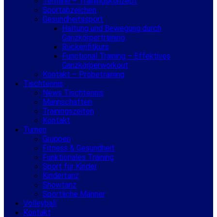
Termine – Trainingskonzept
Sportabzeichen
Gesundheitssport
Haltung und Bewegung durch
Ganzkörpertraining
Rückenfitkurs
Functional Training – Effektives
Ganzkörperworkout
Kontakt – Probetraining
Tischtennis
News Tischtennis
Mannschaften
Trainingszeiten
Kontakt
Turnen
Gruppen
Fitness & Gesundheit
Funktionales Training
Sport für Kinder
Kindertanz
Showtanz
Sportliche Männer
Volleyball
Kontakt