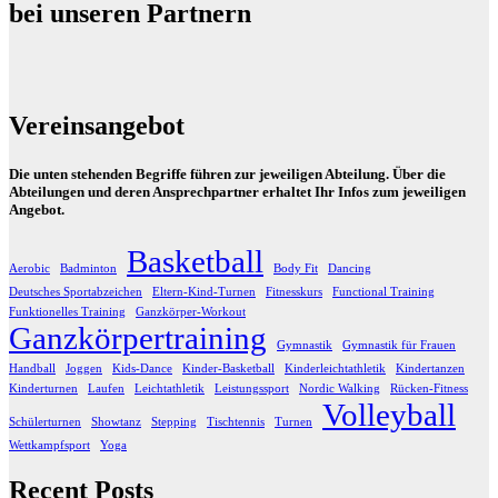
bei unseren Partnern
Vereinsangebot
Die unten stehenden Begriffe führen zur jeweiligen Abteilung. Über die
Abteilungen und deren Ansprechpartner erhaltet Ihr Infos zum jeweiligen
Angebot.
Basketball
Aerobic
Badminton
Body Fit
Dancing
Deutsches Sportabzeichen
Eltern-Kind-Turnen
Fitnesskurs
Functional Training
Funktionelles Training
Ganzkörper-Workout
Ganzkörpertraining
Gymnastik
Gymnastik für Frauen
Handball
Joggen
Kids-Dance
Kinder-Basketball
Kinderleichtathletik
Kindertanzen
Kinderturnen
Laufen
Leichtathletik
Leistungssport
Nordic Walking
Rücken-Fitness
Volleyball
Schülerturnen
Showtanz
Stepping
Tischtennis
Turnen
Wettkampfsport
Yoga
Recent Posts