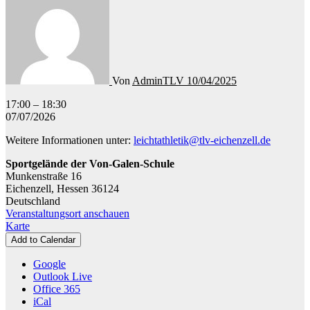
Von
AdminTLV
10/04/2025
Leichtathletik
17:00
–
18:30
-
07/07/2026
Training
Weitere Informationen unter:
leichtathletik@tlv-eichenzell.de
Kinderleichtathletik
Sportgelände der Von-Galen-Schule
Munkenstraße 16
Eichenzell
,
Hessen
36124
Deutschland
Veranstaltungsort anschauen
Sportgelände
Karte
der
Add to Calendar
Von-
Galen-
Google
Schule
Outlook Live
Office 365
iCal