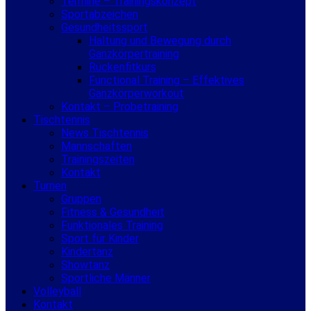
Termine – Trainingskonzept
Sportabzeichen
Gesundheitssport
Haltung und Bewegung durch
Ganzkörpertraining
Rückenfitkurs
Functional Training – Effektives
Ganzkörperworkout
Kontakt – Probetraining
Tischtennis
News Tischtennis
Mannschaften
Trainingszeiten
Kontakt
Turnen
Gruppen
Fitness & Gesundheit
Funktionales Training
Sport für Kinder
Kindertanz
Showtanz
Sportliche Männer
Volleyball
Kontakt