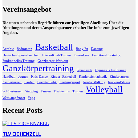
Vereinsangebot
Die unten stehenden Begriffe führen zur jeweiligen Abteilung. Über die
Abteilungen und deren Ansprechpartner erhaltet Ihr Infos zum jeweiligen
Angebot.
Basketball
Aerobic
Badminton
Body Fit
Dancing
Deutsches Sportabzeichen
Eltern-Kind-Turnen
Fitnesskurs
Functional Training
Funktionelles Training
Ganzkörper-Workout
Ganzkörpertraining
Gymnastik
Gymnastik für Frauen
Handball
Joggen
Kids-Dance
Kinder-Basketball
Kinderleichtathletik
Kindertanzen
Kinderturnen
Laufen
Leichtathletik
Leistungssport
Nordic Walking
Rücken-Fitness
Volleyball
Schülerturnen
Stepping
Tanzen
Tischtennis
Turnen
Wettkampfsport
Yoga
Recent Posts
TLV EICHENZELL