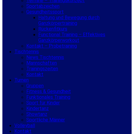
Termine – Trainingskonzept
Sportabzeichen
Gesundheitssport
Haltung und Bewegung durch
Ganzkörpertraining
Rückenfitkurs
Functional Training – Effektives
Ganzkörperworkout
Kontakt – Probetraining
Tischtennis
News Tischtennis
Mannschaften
Trainingszeiten
Kontakt
Turnen
Gruppen
Fitness & Gesundheit
Funktionales Training
Sport für Kinder
Kindertanz
Showtanz
Sportliche Männer
Volleyball
Kontakt