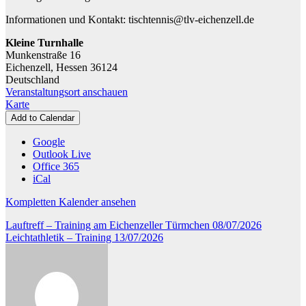
Informationen und Kontakt: tischtennis@tlv-eichenzell.de
Kleine Turnhalle
Munkenstraße 16
Eichenzell
,
Hessen
36124
Deutschland
Veranstaltungsort anschauen
Kleine
Karte
Turnhalle
Add to Calendar
Google
Outlook Live
Office 365
iCal
Kompletten Kalender ansehen
Beitragsnavigation
Lauftreff – Training am Eichenzeller Türmchen
08/07/2026
Leichtathletik – Training
13/07/2026