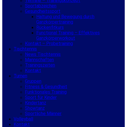
Termine – Trainingskonzept
Sportabzeichen
Gesundheitssport
Haltung und Bewegung durch
Ganzkörpertraining
Rückenfitkurs
Functional Training – Effektives
Ganzkörperworkout
Kontakt – Probetraining
Tischtennis
News Tischtennis
Mannschaften
Trainingszeiten
Kontakt
Turnen
Gruppen
Fitness & Gesundheit
Funktionales Training
Sport für Kinder
Kindertanz
Showtanz
Sportliche Männer
Volleyball
Kontakt