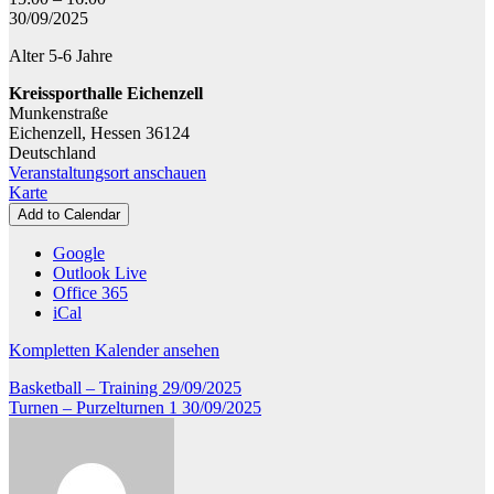
-
30/09/2025
Vorschulturnen
Alter 5-6 Jahre
Kreissporthalle Eichenzell
Munkenstraße
Eichenzell
,
Hessen
36124
Deutschland
Veranstaltungsort anschauen
Kreissporthalle
Karte
Eichenzell
Add to Calendar
Google
Outlook Live
Office 365
iCal
Kompletten Kalender ansehen
Beitragsnavigation
Basketball – Training
29/09/2025
Turnen – Purzelturnen 1
30/09/2025