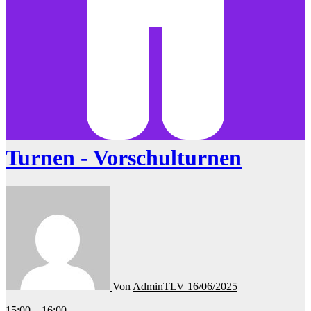
Turnen - Vorschulturnen
Von
AdminTLV
16/06/2025
Turnen
15:00
–
16:00