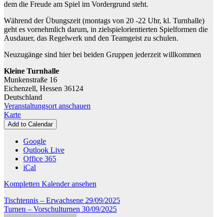
dem die Freude am Spiel im Vordergrund steht.
Während der Übungszeit (montags von 20 -22 Uhr, kl. Turnhalle)
geht es vornehmlich darum, in zielspielorientierten Spielformen die
Ausdauer, das Regelwerk und den Teamgeist zu schulen.
Neuzugänge sind hier bei beiden Gruppen jederzeit willkommen
Kleine Turnhalle
Munkenstraße 16
Eichenzell
,
Hessen
36124
Deutschland
Veranstaltungsort anschauen
Kleine
Karte
Turnhalle
Add to Calendar
Google
Outlook Live
Office 365
iCal
Kompletten Kalender ansehen
Beitragsnavigation
Tischtennis – Erwachsene
29/09/2025
Turnen – Vorschulturnen
30/09/2025