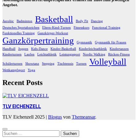
Angebot.
Basketball
Aerobic
Badminton
Body Fit
Dancing
Deutsches Sportabzeichen
Eltern-Kind-Turnen
Fitnesskurs
Functional Training
Funktionelles Training
Ganzkörper-Workout
Ganzkörpertraining
Gymnastik
Gymnastik für Frauen
Handball
Joggen
Kids-Dance
Kinder-Basketball
Kinderleichtathletik
Kindertanzen
Kinderturnen
Laufen
Leichtathletik
Leistungssport
Nordic Walking
Rücken-Fitness
Volleyball
Schülerturnen
Showtanz
Stepping
Tischtennis
Turnen
Wettkampfsport
Yoga
Recent Posts
TLV EICHENZELL
TLV Eichenzell 2025
|
Blogus
von
Themeansar
.
Suchen