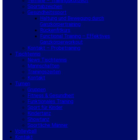
Termine – Trainingskonzept
Sportabzeichen
Gesundheitssport
Haltung und Bewegung durch
Ganzkörpertraining
Rückenfitkurs
Functional Training – Effektives
Ganzkörperworkout
Kontakt – Probetraining
Tischtennis
News Tischtennis
Mannschaften
Trainingszeiten
Kontakt
Turnen
Gruppen
Fitness & Gesundheit
Funktionales Training
Sport für Kinder
Kindertanz
Showtanz
Sportliche Männer
Volleyball
Kontakt