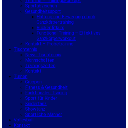
Termine – Trainingskonzept
Sportabzeichen
Gesundheitssport
Haltung und Bewegung durch
Ganzkörpertraining
Rückenfitkurs
Functional Training – Effektives
Ganzkörperworkout
Kontakt – Probetraining
Tischtennis
News Tischtennis
Mannschaften
Trainingszeiten
Kontakt
Turnen
Gruppen
Fitness & Gesundheit
Funktionales Training
Sport für Kinder
Kindertanz
Showtanz
Sportliche Männer
Volleyball
Kontakt