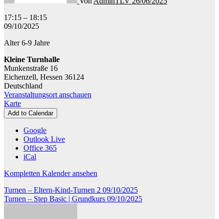
Von
AdminTLV
26/06/2025
Turnen
17:15
–
18:15
-
09/10/2025
Kindertanz
Alter 6-9 Jahre
Dancing
Unicorns
Kleine Turnhalle
Munkenstraße 16
Eichenzell
,
Hessen
36124
Deutschland
Veranstaltungsort anschauen
Kleine
Karte
Turnhalle
Add to Calendar
Google
Outlook Live
Office 365
iCal
Kompletten Kalender ansehen
Beitragsnavigation
Turnen – Eltern-Kind-Turnen 2
09/10/2025
Turnen – Step Basic | Grundkurs
09/10/2025