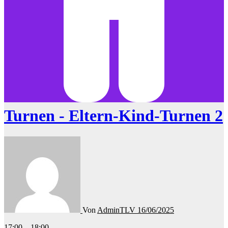
Turnen - Eltern-Kind-Turnen 2
Von
AdminTLV
16/06/2025
Turnen
17:00
–
18:00