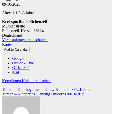
-
09/10/2025
Eltern-
Alter: 1 1/2 -3 Jahre
Kind-
Turnen
Kreissporthalle Eichenzell
2
Munkenstraße
Eichenzell
,
Hessen
36124
Deutschland
Veranstaltungsort anschauen
Kreissporthalle
Karte
Eichenzell
Add to Calendar
Google
Outlook Live
Office 365
iCal
Kompletten Kalender ansehen
Beitragsnavigation
Turnen – Dancing Passion Crew Kindertanz
09/10/2025
Turnen – Kindertanz Dancing Unicorns
09/10/2025