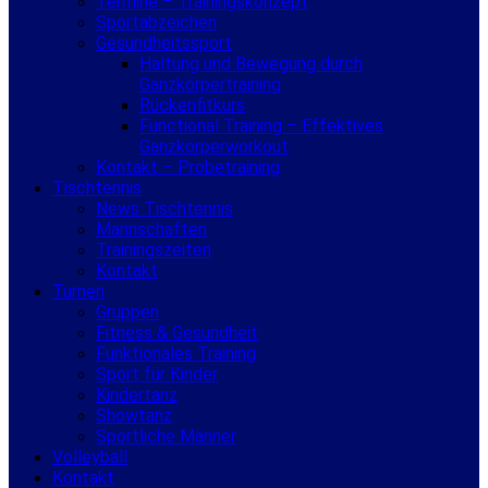
Termine – Trainingskonzept
Sportabzeichen
Gesundheitssport
Haltung und Bewegung durch
Ganzkörpertraining
Rückenfitkurs
Functional Training – Effektives
Ganzkörperworkout
Kontakt – Probetraining
Tischtennis
News Tischtennis
Mannschaften
Trainingszeiten
Kontakt
Turnen
Gruppen
Fitness & Gesundheit
Funktionales Training
Sport für Kinder
Kindertanz
Showtanz
Sportliche Männer
Volleyball
Kontakt