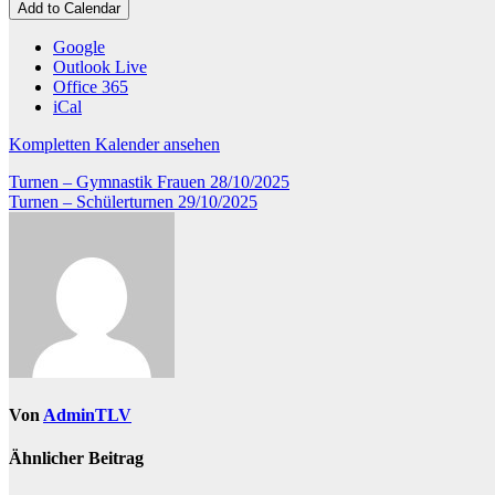
Eichenzell
Add to Calendar
Google
Outlook Live
Office 365
iCal
Kompletten Kalender ansehen
Beitragsnavigation
Turnen – Gymnastik Frauen
28/10/2025
Turnen – Schülerturnen
29/10/2025
Von
AdminTLV
Ähnlicher Beitrag