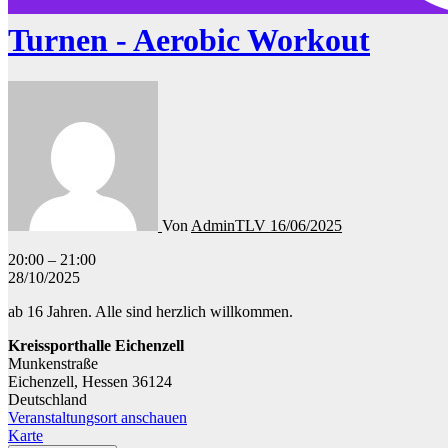
Turnen - Aerobic Workout
Von
AdminTLV
16/06/2025
Turnen
20:00
–
21:00
-
28/10/2025
Aerobic
ab 16 Jahren. Alle sind herzlich willkommen.
Workout
Kreissporthalle Eichenzell
Munkenstraße
Eichenzell
,
Hessen
36124
Deutschland
Veranstaltungsort anschauen
Kreissporthalle
Karte