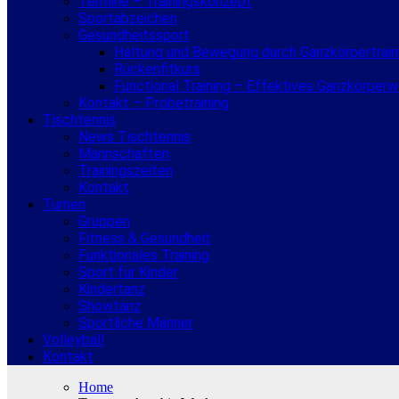
Termine – Trainingskonzept
Sportabzeichen
Gesundheitssport
Haltung und Bewegung durch Ganzkörpertrain
Rückenfitkurs
Functional Training – Effektives Ganzkörper
Kontakt – Probetraining
Tischtennis
News Tischtennis
Mannschaften
Trainingszeiten
Kontakt
Turnen
Gruppen
Fitness & Gesundheit
Funktionales Training
Sport für Kinder
Kindertanz
Showtanz
Sportliche Männer
Volleyball
Kontakt
Home