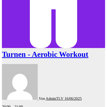
Turnen - Aerobic Workout
Von
AdminTLV
16/06/2025
Turnen
20:00
–
21:00