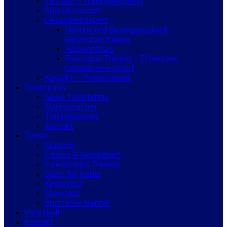
Termine – Trainingskonzept
Sportabzeichen
Gesundheitssport
Haltung und Bewegung durch
Ganzkörpertraining
Rückenfitkurs
Functional Training – Effektives
Ganzkörperworkout
Kontakt – Probetraining
Tischtennis
News Tischtennis
Mannschaften
Trainingszeiten
Kontakt
Turnen
Gruppen
Fitness & Gesundheit
Funktionales Training
Sport für Kinder
Kindertanz
Showtanz
Sportliche Männer
Volleyball
Kontakt