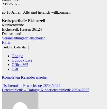
-
23/12/2025
Aerobic
ab 16 Jahren. Alle sind herzlich willkommen.
Workout
Kreissporthalle Eichenzell
Munkenstraße
Eichenzell
,
Hessen
36124
Deutschland
Veranstaltungsort anschauen
Kreissporthalle
Karte
Eichenzell
Add to Calendar
Google
Outlook Live
Office 365
iCal
Kompletten Kalender ansehen
Beitragsnavigation
Tischtennis – Erwachsene
28/04/2025
Leichtathletik – Training Kinderleichtathletik
29/04/2025