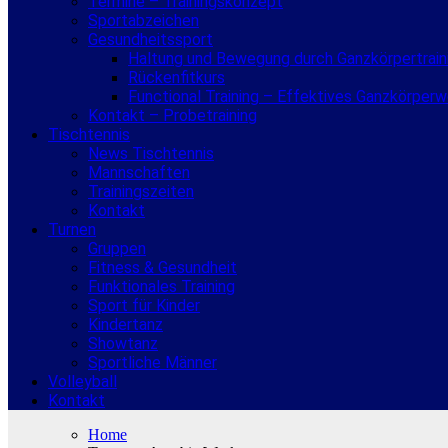
Termine – Trainingskonzept
Sportabzeichen
Gesundheitssport
Haltung und Bewegung durch Ganzkörpertrain
Rückenfitkurs
Functional Training – Effektives Ganzkörper
Kontakt – Probetraining
Tischtennis
News Tischtennis
Mannschaften
Trainingszeiten
Kontakt
Turnen
Gruppen
Fitness & Gesundheit
Funktionales Training
Sport für Kinder
Kindertanz
Showtanz
Sportliche Männer
Volleyball
Kontakt
Home