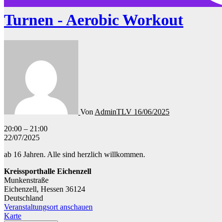
Turnen - Aerobic Workout
Von
AdminTLV
16/06/2025
Turnen
20:00
–
21:00
-
22/07/2025
Aerobic
ab 16 Jahren. Alle sind herzlich willkommen.
Workout
Kreissporthalle Eichenzell
Munkenstraße
Eichenzell
,
Hessen
36124
Deutschland
Veranstaltungsort anschauen
Kreissporthalle
Karte