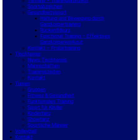
Termine – Trainingskonzept
Sportabzeichen
Gesundheitssport
Haltung und Bewegung durch
Ganzkörpertraining
Rückenfitkurs
Functional Training – Effektives
Ganzkörperworkout
Kontakt – Probetraining
Tischtennis
News Tischtennis
Mannschaften
Trainingszeiten
Kontakt
Turnen
Gruppen
Fitness & Gesundheit
Funktionales Training
Sport für Kinder
Kindertanz
Showtanz
Sportliche Männer
Volleyball
Kontakt