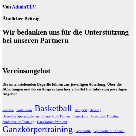
Von
AdminTLV
Ähnlicher Beitrag
Wir bedanken uns für die Unterstützung
bei unseren Partnern
Vereinsangebot
Die unten stehenden Begriffe führen zur jeweiligen Abteilung. Über die
Abteilungen und deren Ansprechpartner erhaltet Ihr Infos zum jeweiligen
Angebot.
Basketball
Aerobic
Badminton
Body Fit
Dancing
Deutsches Sportabzeichen
Eltern-Kind-Turnen
Fitnesskurs
Functional Training
Funktionelles Training
Ganzkörper-Workout
Ganzkörpertraining
Gymnastik
Gymnastik für Frauen