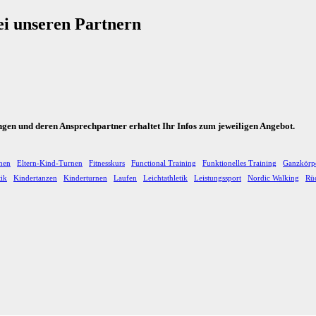
ei unseren Partnern
ungen und deren Ansprechpartner erhaltet Ihr Infos zum jeweiligen Angebot.
hen
Eltern-Kind-Turnen
Fitnesskurs
Functional Training
Funktionelles Training
Ganzkörp
tik
Kindertanzen
Kinderturnen
Laufen
Leichtathletik
Leistungssport
Nordic Walking
Rüc