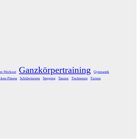
Ganzkörpertraining
er-Workout
Gymnastik
ken-Fitness
Schülerturnen
Stepping
Tanzen
Tischtennis
Turnen