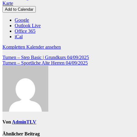
Kreissporthalle
Karte
Eichenzell
Add to Calendar
Google
Outlook Live
Office 365
iCal
Kompletten Kalender ansehen
Beitragsnavigation
Turnen – Step Basic | Grundkurs
04/09/2025
Turnen – Sportliche Alte Herren
04/09/2025
Von
AdminTLV
Ähnlicher Beitrag