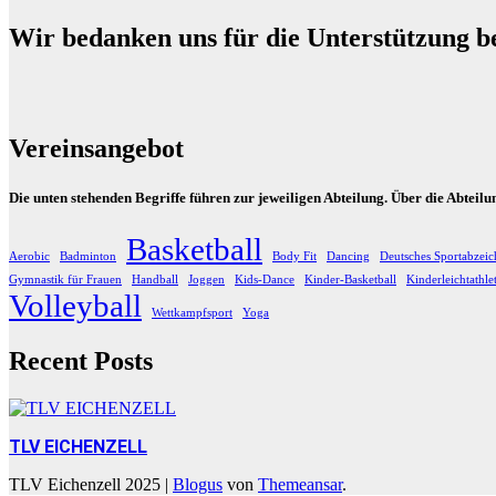
Wir bedanken uns für die Unterstützung b
Vereinsangebot
Die unten stehenden Begriffe führen zur jeweiligen Abteilung. Über die Abteil
Basketball
Aerobic
Badminton
Body Fit
Dancing
Deutsches Sportabzeic
Gymnastik für Frauen
Handball
Joggen
Kids-Dance
Kinder-Basketball
Kinderleichtathle
Volleyball
Wettkampfsport
Yoga
Recent Posts
TLV EICHENZELL
TLV Eichenzell 2025
|
Blogus
von
Themeansar
.