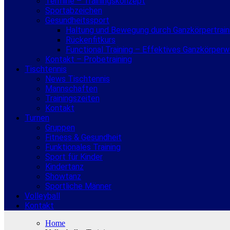
Termine – Trainingskonzept
Sportabzeichen
Gesundheitssport
Haltung und Bewegung durch Ganzkörpertrain
Rückenfitkurs
Functional Training – Effektives Ganzkörper
Kontakt – Probetraining
Tischtennis
News Tischtennis
Mannschaften
Trainingszeiten
Kontakt
Turnen
Gruppen
Fitness & Gesundheit
Funktionales Training
Sport für Kinder
Kindertanz
Showtanz
Sportliche Männer
Volleyball
Kontakt
Home