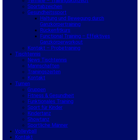
Termine – Trainingskonzept
Sportabzeichen
Gesundheitssport
Haltung und Bewegung durch
Ganzkörpertraining
Rückenfitkurs
Functional Training – Effektives
Ganzkörperworkout
Kontakt – Probetraining
Tischtennis
News Tischtennis
Mannschaften
Trainingszeiten
Kontakt
Turnen
Gruppen
Fitness & Gesundheit
Funktionales Training
Sport für Kinder
Kindertanz
Showtanz
Sportliche Männer
Volleyball
Kontakt