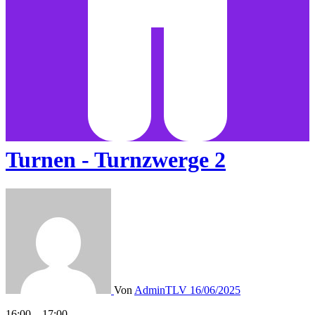
Turnen - Turnzwerge 2
Von
AdminTLV
16/06/2025
Turnen
16:00
–
17:00