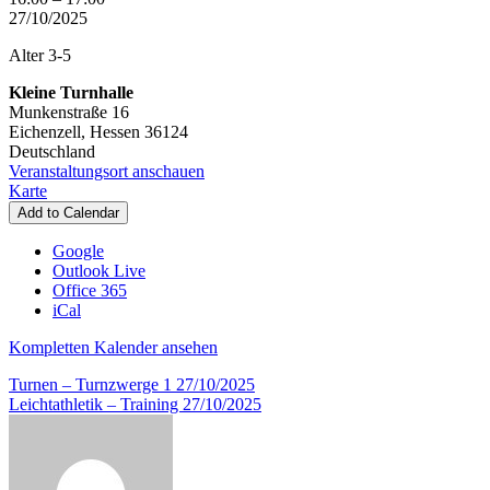
-
27/10/2025
Turnzwerge
Alter 3-5
2
Kleine Turnhalle
Munkenstraße 16
Eichenzell
,
Hessen
36124
Deutschland
Veranstaltungsort anschauen
Kleine
Karte
Turnhalle
Add to Calendar
Google
Outlook Live
Office 365
iCal
Kompletten Kalender ansehen
Beitragsnavigation
Turnen – Turnzwerge 1
27/10/2025
Leichtathletik – Training
27/10/2025