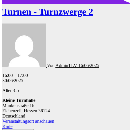
Turnen - Turnzwerge 2
Von
AdminTLV
16/06/2025
Turnen
16:00
–
17:00
-
30/06/2025
Turnzwerge
Alter 3-5
2
Kleine Turnhalle
Munkenstraße 16
Eichenzell
,
Hessen
36124
Deutschland
Veranstaltungsort anschauen
Kleine
Karte