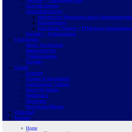
Termine – Trainingskonzept
Sportabzeichen
Gesundheitssport
Haltung und Bewegung durch Ganzkörpertrain
Rückenfitkurs
Functional Training – Effektives Ganzkörper
Kontakt – Probetraining
Tischtennis
News Tischtennis
Mannschaften
Trainingszeiten
Kontakt
Turnen
Gruppen
Fitness & Gesundheit
Funktionales Training
Sport für Kinder
Kindertanz
Showtanz
Sportliche Männer
Volleyball
Kontakt
Home