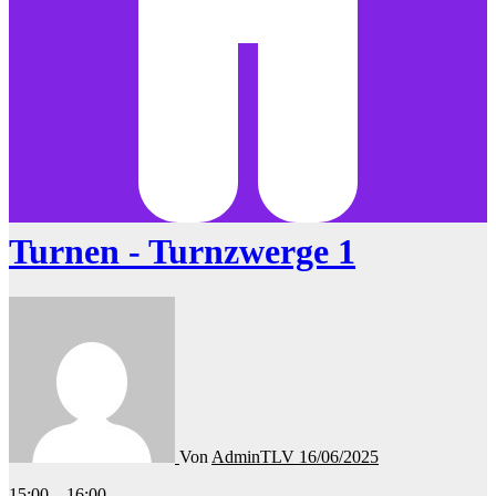
Turnen - Turnzwerge 1
Von
AdminTLV
16/06/2025
Turnen
15:00
–
16:00