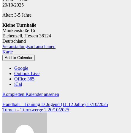
-
20/10/2025
Turnzwerge
Alter: 3-5 Jahre
1
Kleine Turnhalle
Munkenstraße 16
Eichenzell
,
Hessen
36124
Deutschland
Veranstaltungsort anschauen
Kleine
Karte
Turnhalle
Add to Calendar
Google
Outlook Live
Office 365
iCal
Kompletten Kalender ansehen
Beitragsnavigation
Handball – Training D-Jugend (11-12 Jahre)
17/10/2025
Turnen – Turnzwerge 2
20/10/2025