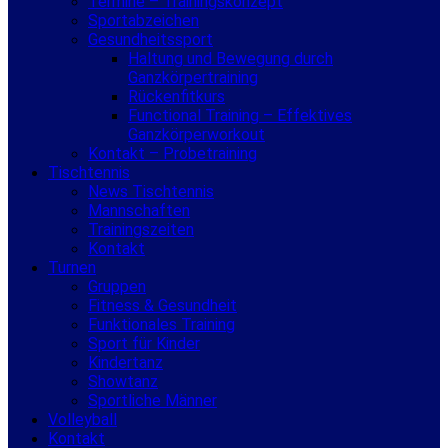
Termine – Trainingskonzept
Sportabzeichen
Gesundheitssport
Haltung und Bewegung durch
Ganzkörpertraining
Rückenfitkurs
Functional Training – Effektives
Ganzkörperworkout
Kontakt – Probetraining
Tischtennis
News Tischtennis
Mannschaften
Trainingszeiten
Kontakt
Turnen
Gruppen
Fitness & Gesundheit
Funktionales Training
Sport für Kinder
Kindertanz
Showtanz
Sportliche Männer
Volleyball
Kontakt