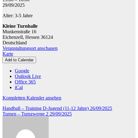
-
29/09/2025
Turnzwerge
Alter: 3-5 Jahre
1
Kleine Turnhalle
Munkenstraße 16
Eichenzell
,
Hessen
36124
Deutschland
Veranstaltungsort anschauen
Kleine
Karte
Turnhalle
Add to Calendar
Google
Outlook Live
Office 365
iCal
Kompletten Kalender ansehen
Beitragsnavigation
Handball – Training D-Jugend (11-12 Jahre)
26/09/2025
Turnen – Turnzwerge 2
29/09/2025