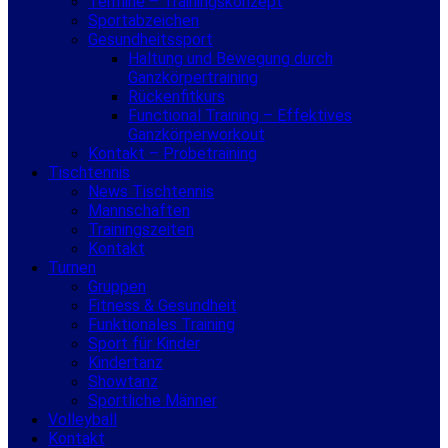
Termine – Trainingskonzept
Sportabzeichen
Gesundheitssport
Haltung und Bewegung durch
Ganzkörpertraining
Rückenfitkurs
Functional Training – Effektives
Ganzkörperworkout
Kontakt – Probetraining
Tischtennis
News Tischtennis
Mannschaften
Trainingszeiten
Kontakt
Turnen
Gruppen
Fitness & Gesundheit
Funktionales Training
Sport für Kinder
Kindertanz
Showtanz
Sportliche Männer
Volleyball
Kontakt