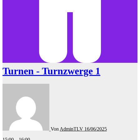
Turnen - Turnzwerge 1
Von
AdminTLV
16/06/2025
Turnen
15:00
–
16:00