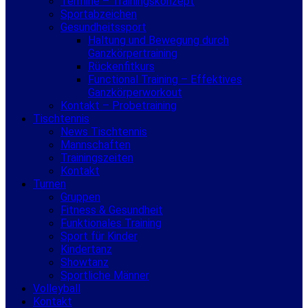
Termine – Trainingskonzept
Sportabzeichen
Gesundheitssport
Haltung und Bewegung durch
Ganzkörpertraining
Rückenfitkurs
Functional Training – Effektives
Ganzkörperworkout
Kontakt – Probetraining
Tischtennis
News Tischtennis
Mannschaften
Trainingszeiten
Kontakt
Turnen
Gruppen
Fitness & Gesundheit
Funktionales Training
Sport für Kinder
Kindertanz
Showtanz
Sportliche Männer
Volleyball
Kontakt