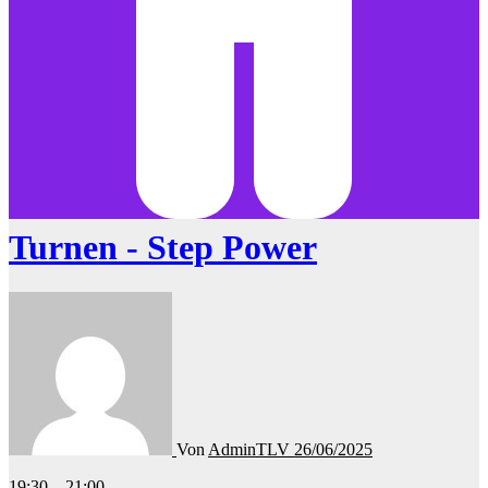
Turnen - Step Power
Von
AdminTLV
26/06/2025
Turnen
19:30
–
21:00