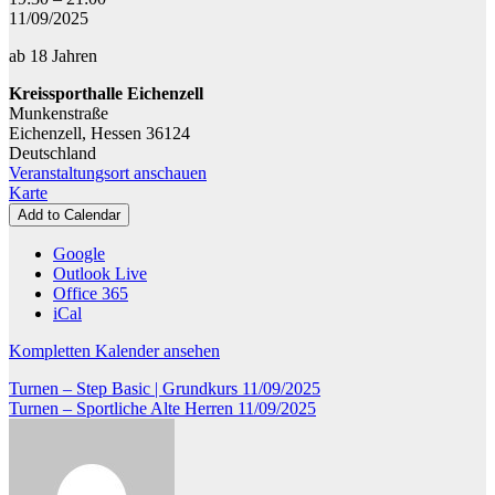
-
11/09/2025
Step
ab 18 Jahren
Power
Kreissporthalle Eichenzell
Munkenstraße
Eichenzell
,
Hessen
36124
Deutschland
Veranstaltungsort anschauen
Kreissporthalle
Karte
Eichenzell
Add to Calendar
Google
Outlook Live
Office 365
iCal
Kompletten Kalender ansehen
Beitragsnavigation
Turnen – Step Basic | Grundkurs
11/09/2025
Turnen – Sportliche Alte Herren
11/09/2025