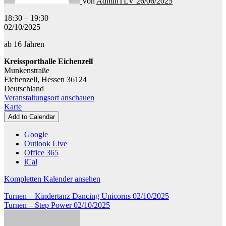
Von
AdminTLV
26/06/2025
Turnen
18:30
–
19:30
-
02/10/2025
Step
ab 16 Jahren
Basic
|
Kreissporthalle Eichenzell
Grundkurs
Munkenstraße
Eichenzell
,
Hessen
36124
Deutschland
Veranstaltungsort anschauen
Kreissporthalle
Karte
Eichenzell
Add to Calendar
Google
Outlook Live
Office 365
iCal
Kompletten Kalender ansehen
Beitragsnavigation
Turnen – Kindertanz Dancing Unicorns
02/10/2025
Turnen – Step Power
02/10/2025