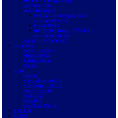
Termine – Trainingskonzept
Sportabzeichen
Gesundheitssport
Haltung und Bewegung durch
Ganzkörpertraining
Rückenfitkurs
Functional Training – Effektives
Ganzkörperworkout
Kontakt – Probetraining
Tischtennis
News Tischtennis
Mannschaften
Trainingszeiten
Kontakt
Turnen
Gruppen
Fitness & Gesundheit
Funktionales Training
Sport für Kinder
Kindertanz
Showtanz
Sportliche Männer
Volleyball
Kontakt