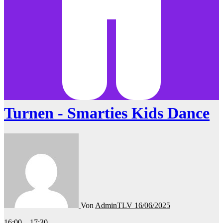
Turnen - Smarties Kids Dance
Von
AdminTLV
16/06/2025
Turnen
16:00
–
17:30