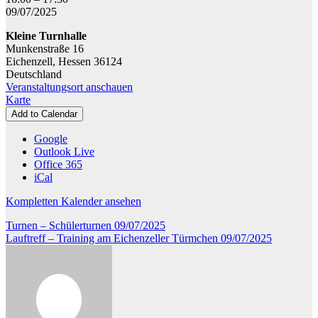
-
09/07/2025
Smarties
Kleine Turnhalle
Kids
Munkenstraße 16
Dance
Eichenzell
,
Hessen
36124
Deutschland
Veranstaltungsort anschauen
Kleine
Karte
Turnhalle
Add to Calendar
Google
Outlook Live
Office 365
iCal
Kompletten Kalender ansehen
Beitragsnavigation
Turnen – Schülerturnen
09/07/2025
Lauftreff – Training am Eichenzeller Türmchen
09/07/2025