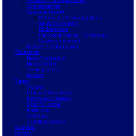
Termine – Trainingskonzept
Sportabzeichen
Gesundheitssport
Haltung und Bewegung durch
Ganzkörpertraining
Rückenfitkurs
Functional Training – Effektives
Ganzkörperworkout
Kontakt – Probetraining
Tischtennis
News Tischtennis
Mannschaften
Trainingszeiten
Kontakt
Turnen
Gruppen
Fitness & Gesundheit
Funktionales Training
Sport für Kinder
Kindertanz
Showtanz
Sportliche Männer
Volleyball
Kontakt