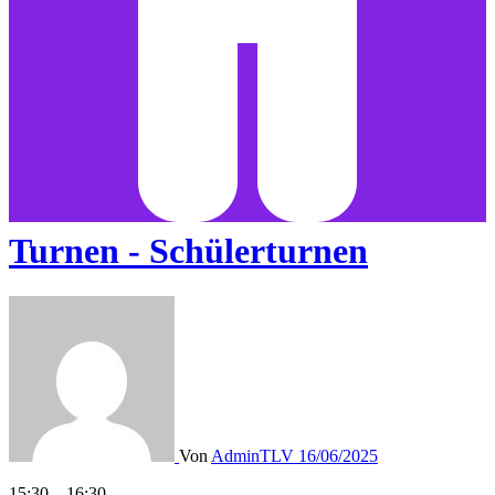
Turnen - Schülerturnen
Von
AdminTLV
16/06/2025
Turnen
15:30
–
16:30