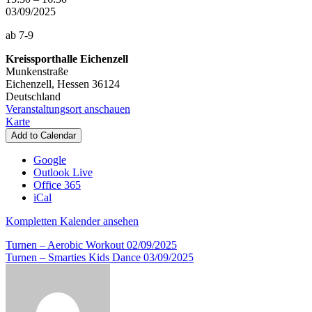
-
03/09/2025
Schülerturnen
ab 7-9
Kreissporthalle Eichenzell
Munkenstraße
Eichenzell
,
Hessen
36124
Deutschland
Veranstaltungsort anschauen
Kreissporthalle
Karte
Eichenzell
Add to Calendar
Google
Outlook Live
Office 365
iCal
Kompletten Kalender ansehen
Beitragsnavigation
Turnen – Aerobic Workout
02/09/2025
Turnen – Smarties Kids Dance
03/09/2025