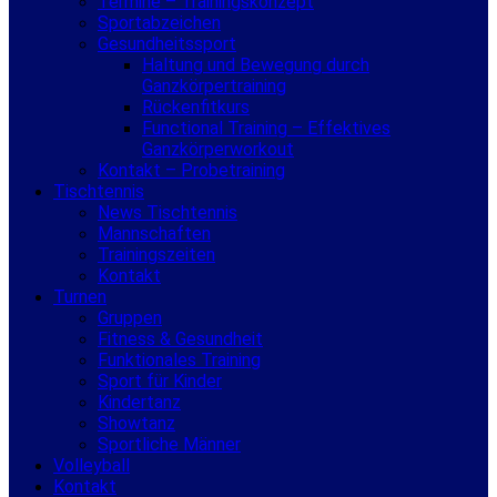
Termine – Trainingskonzept
Sportabzeichen
Gesundheitssport
Haltung und Bewegung durch
Ganzkörpertraining
Rückenfitkurs
Functional Training – Effektives
Ganzkörperworkout
Kontakt – Probetraining
Tischtennis
News Tischtennis
Mannschaften
Trainingszeiten
Kontakt
Turnen
Gruppen
Fitness & Gesundheit
Funktionales Training
Sport für Kinder
Kindertanz
Showtanz
Sportliche Männer
Volleyball
Kontakt