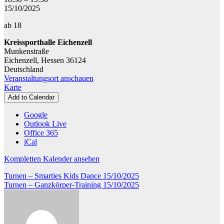
-
15/10/2025
Rücken-
ab 18
Fit
Kreissporthalle Eichenzell
Munkenstraße
Eichenzell
,
Hessen
36124
Deutschland
Veranstaltungsort anschauen
Kreissporthalle
Karte
Eichenzell
Add to Calendar
Google
Outlook Live
Office 365
iCal
Kompletten Kalender ansehen
Beitragsnavigation
Turnen – Smarties Kids Dance
15/10/2025
Turnen – Ganzkörper-Training
15/10/2025