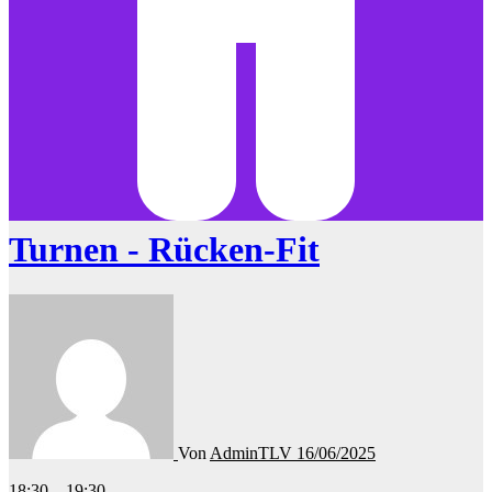
Turnen - Rücken-Fit
Von
AdminTLV
16/06/2025
Turnen
18:30
–
19:30