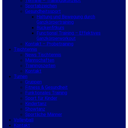
Termine – Trainingskonzept
Sportabzeichen
Gesundheitssport
Haltung und Bewegung durch
Ganzkörpertraining
Rückenfitkurs
Functional Training – Effektives
Ganzkörperworkout
Kontakt – Probetraining
Tischtennis
News Tischtennis
Mannschaften
Trainingszeiten
Kontakt
Turnen
Gruppen
Fitness & Gesundheit
Funktionales Training
Sport für Kinder
Kindertanz
Showtanz
Sportliche Männer
Volleyball
Kontakt