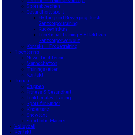
Termine – Trainingskonzept
Sportabzeichen
Gesundheitssport
Haltung und Bewegung durch
Ganzkörpertraining
Rückenfitkurs
Functional Training – Effektives
Ganzkörperworkout
Kontakt – Probetraining
Tischtennis
News Tischtennis
Mannschaften
Trainingszeiten
Kontakt
Turnen
Gruppen
Fitness & Gesundheit
Funktionales Training
Sport für Kinder
Kindertanz
Showtanz
Sportliche Männer
Volleyball
Kontakt