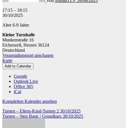
Von
AdminTLV
26/06/2025
Turnen
17:15
–
18:15
-
30/10/2025
Kindertanz
Alter 6-9 Jahre
Dancing
Unicorns
Kleine Turnhalle
Munkenstraße 16
Eichenzell
,
Hessen
36124
Deutschland
Veranstaltungsort anschauen
Kleine
Karte
Turnhalle
Add to Calendar
Google
Outlook Live
Office 365
iCal
Kompletten Kalender ansehen
Beitragsnavigation
Turnen – Eltern-Kind-Turnen 2
30/10/2025
Turnen – Step Basic | Grundkurs
30/10/2025