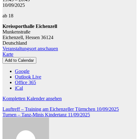
-
10/09/2025
Ganzkörper-
ab 18
Training
Kreissporthalle Eichenzell
Munkenstraße
Eichenzell
,
Hessen
36124
Deutschland
Veranstaltungsort anschauen
Kreissporthalle
Karte
Eichenzell
Add to Calendar
Google
Outlook Live
Office 365
iCal
Kompletten Kalender ansehen
Beitragsnavigation
Lauftreff – Training am Eichenzeller Türmchen
10/09/2025
Turnen – Tanz-Minis Kindertanz
11/09/2025