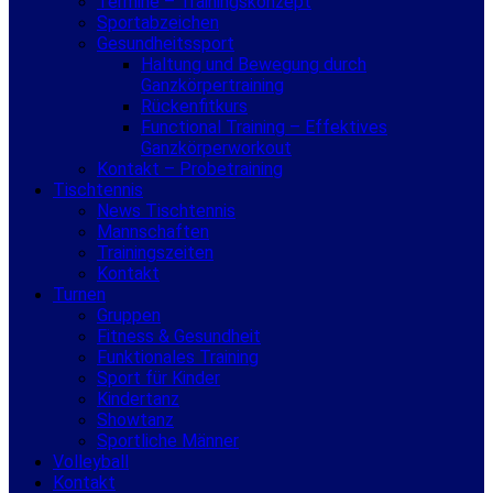
Termine – Trainingskonzept
Sportabzeichen
Gesundheitssport
Haltung und Bewegung durch
Ganzkörpertraining
Rückenfitkurs
Functional Training – Effektives
Ganzkörperworkout
Kontakt – Probetraining
Tischtennis
News Tischtennis
Mannschaften
Trainingszeiten
Kontakt
Turnen
Gruppen
Fitness & Gesundheit
Funktionales Training
Sport für Kinder
Kindertanz
Showtanz
Sportliche Männer
Volleyball
Kontakt