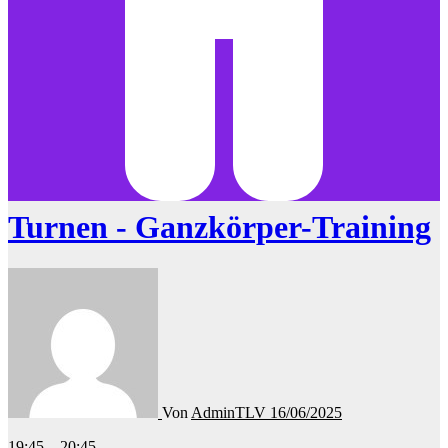
Turnen - Ganzkörper-Training
Von
AdminTLV
16/06/2025
Turnen
19:45
–
20:45