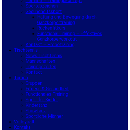
Termine – Trainingskonzept
Sportabzeichen
Gesundheitssport
Haltung und Bewegung durch
Ganzkörpertraining
Rückenfitkurs
Functional Training – Effektives
Ganzkörperworkout
Kontakt – Probetraining
Tischtennis
News Tischtennis
Mannschaften
Trainingszeiten
Kontakt
Turnen
Gruppen
Fitness & Gesundheit
Funktionales Training
Sport für Kinder
Kindertanz
Showtanz
Sportliche Männer
Volleyball
Kontakt