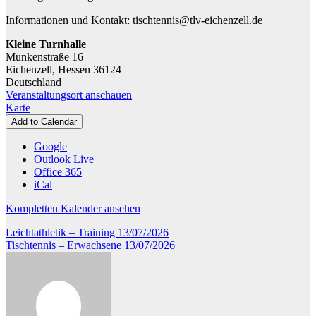
Informationen und Kontakt: tischtennis@tlv-eichenzell.de
Kleine Turnhalle
Munkenstraße 16
Eichenzell
,
Hessen
36124
Deutschland
Veranstaltungsort anschauen
Kleine
Karte
Turnhalle
Add to Calendar
Google
Outlook Live
Office 365
iCal
Kompletten Kalender ansehen
Beitragsnavigation
Leichtathletik – Training
13/07/2026
Tischtennis – Erwachsene
13/07/2026