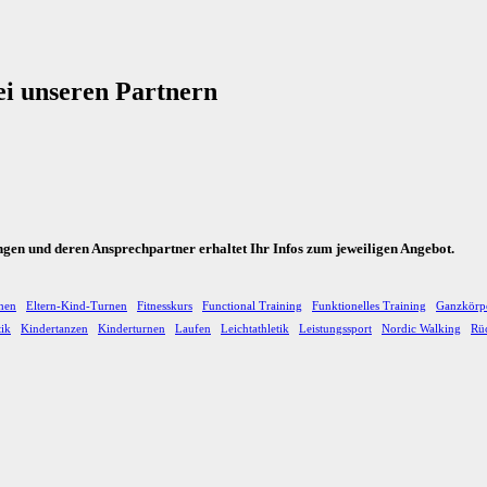
ei unseren Partnern
ungen und deren Ansprechpartner erhaltet Ihr Infos zum jeweiligen Angebot.
hen
Eltern-Kind-Turnen
Fitnesskurs
Functional Training
Funktionelles Training
Ganzkörp
tik
Kindertanzen
Kinderturnen
Laufen
Leichtathletik
Leistungssport
Nordic Walking
Rüc