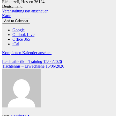
Eichenzell
,
Hessen
36124
Deutschland
Veranstaltungsort anschauen
Kleine
Karte
Turnhalle
Add to Calendar
Google
Outlook Live
Office 365
iCal
Kompletten Kalender ansehen
Beitragsnavigation
Leichtathletik – Training
15/06/2026
Tischtennis – Erwachsene
15/06/2026