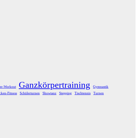
Ganzkörpertraining
er-Workout
Gymnastik
ken-Fitness
Schülerturnen
Showtanz
Stepping
Tischtennis
Turnen