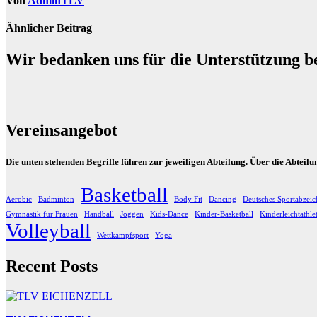
Von
AdminTLV
Ähnlicher Beitrag
Wir bedanken uns für die Unterstützung b
Vereinsangebot
Die unten stehenden Begriffe führen zur jeweiligen Abteilung. Über die Abteil
Basketball
Aerobic
Badminton
Body Fit
Dancing
Deutsches Sportabzeic
Gymnastik für Frauen
Handball
Joggen
Kids-Dance
Kinder-Basketball
Kinderleichtathle
Volleyball
Wettkampfsport
Yoga
Recent Posts