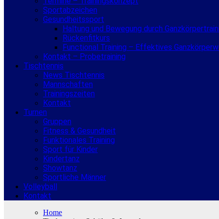
Termine – Trainingskonzept
Sportabzeichen
Gesundheitssport
Haltung und Bewegung durch Ganzkörpertrain
Rückenfitkurs
Functional Training – Effektives Ganzkörper
Kontakt – Probetraining
Tischtennis
News Tischtennis
Mannschaften
Trainingszeiten
Kontakt
Turnen
Gruppen
Fitness & Gesundheit
Funktionales Training
Sport für Kinder
Kindertanz
Showtanz
Sportliche Männer
Volleyball
Kontakt
Home