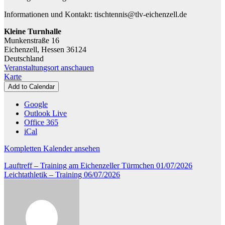
Informationen und Kontakt: tischtennis@tlv-eichenzell.de
Kleine Turnhalle
Munkenstraße 16
Eichenzell
,
Hessen
36124
Deutschland
Veranstaltungsort anschauen
Kleine
Karte
Turnhalle
Add to Calendar
Google
Outlook Live
Office 365
iCal
Kompletten Kalender ansehen
Beitragsnavigation
Lauftreff – Training am Eichenzeller Türmchen
01/07/2026
Leichtathletik – Training
06/07/2026