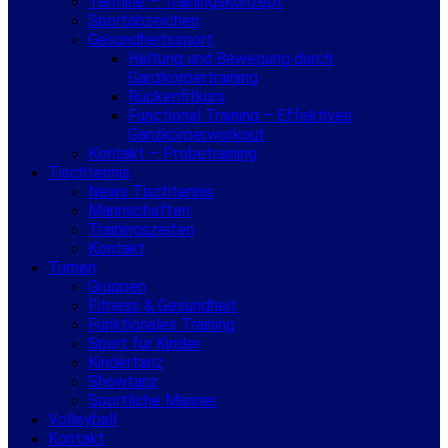
Termine – Trainingskonzept
Sportabzeichen
Gesundheitssport
Haltung und Bewegung durch
Ganzkörpertraining
Rückenfitkurs
Functional Training – Effektives
Ganzkörperworkout
Kontakt – Probetraining
Tischtennis
News Tischtennis
Mannschaften
Trainingszeiten
Kontakt
Turnen
Gruppen
Fitness & Gesundheit
Funktionales Training
Sport für Kinder
Kindertanz
Showtanz
Sportliche Männer
Volleyball
Kontakt