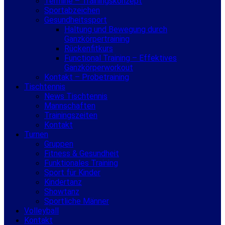
Termine – Trainingskonzept
Sportabzeichen
Gesundheitssport
Haltung und Bewegung durch
Ganzkörpertraining
Rückenfitkurs
Functional Training – Effektives
Ganzkörperworkout
Kontakt – Probetraining
Tischtennis
News Tischtennis
Mannschaften
Trainingszeiten
Kontakt
Turnen
Gruppen
Fitness & Gesundheit
Funktionales Training
Sport für Kinder
Kindertanz
Showtanz
Sportliche Männer
Volleyball
Kontakt