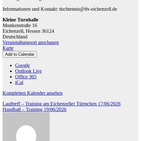
Informationen und Kontakt: tischtennis@tlv-eichenzell.de
Kleine Turnhalle
Munkenstraße 16
Eichenzell
,
Hessen
36124
Deutschland
Veranstaltungsort anschauen
Kleine
Karte
Turnhalle
Add to Calendar
Google
Outlook Live
Office 365
iCal
Kompletten Kalender ansehen
Beitragsnavigation
Lauftreff – Training am Eichenzeller Türmchen
17/06/2026
Handball – Training
19/06/2026