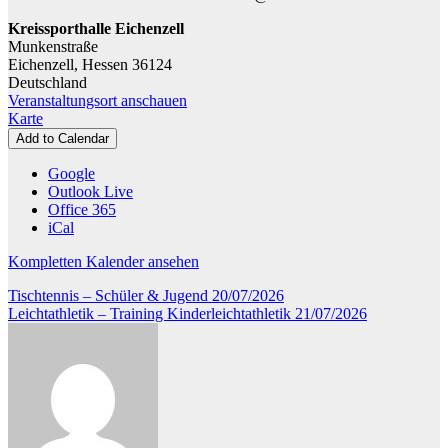
Kreissporthalle Eichenzell
Munkenstraße
Eichenzell
,
Hessen
36124
Deutschland
Veranstaltungsort anschauen
Kreissporthalle
Karte
Eichenzell
Add to Calendar
Google
Outlook Live
Office 365
iCal
Kompletten Kalender ansehen
Beitragsnavigation
Tischtennis – Schüler & Jugend
20/07/2026
Leichtathletik – Training Kinderleichtathletik
21/07/2026