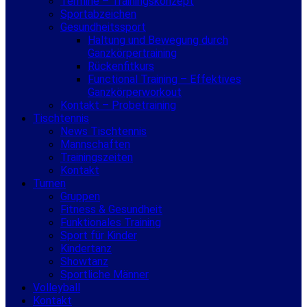
Termine – Trainingskonzept
Sportabzeichen
Gesundheitssport
Haltung und Bewegung durch
Ganzkörpertraining
Rückenfitkurs
Functional Training – Effektives
Ganzkörperworkout
Kontakt – Probetraining
Tischtennis
News Tischtennis
Mannschaften
Trainingszeiten
Kontakt
Turnen
Gruppen
Fitness & Gesundheit
Funktionales Training
Sport für Kinder
Kindertanz
Showtanz
Sportliche Männer
Volleyball
Kontakt