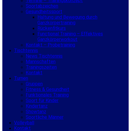
Termine – Trainingskonzept
Sportabzeichen
Gesundheitssport
Haltung und Bewegung durch
Ganzkörpertraining
Rückenfitkurs
Functional Training – Effektives
Ganzkörperworkout
Kontakt – Probetraining
Tischtennis
News Tischtennis
Mannschaften
Trainingszeiten
Kontakt
Turnen
Gruppen
Fitness & Gesundheit
Funktionales Training
Sport für Kinder
Kindertanz
Showtanz
Sportliche Männer
Volleyball
Kontakt