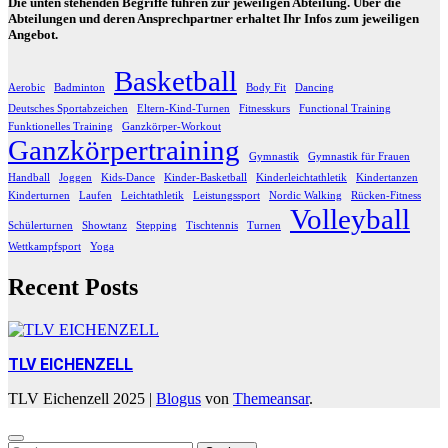
Die unten stehenden Begriffe führen zur jeweiligen Abteilung. Über die
Abteilungen und deren Ansprechpartner erhaltet Ihr Infos zum jeweiligen
Angebot.
Basketball
Aerobic
Badminton
Body Fit
Dancing
Deutsches Sportabzeichen
Eltern-Kind-Turnen
Fitnesskurs
Functional Training
Funktionelles Training
Ganzkörper-Workout
Ganzkörpertraining
Gymnastik
Gymnastik für Frauen
Handball
Joggen
Kids-Dance
Kinder-Basketball
Kinderleichtathletik
Kindertanzen
Kinderturnen
Laufen
Leichtathletik
Leistungssport
Nordic Walking
Rücken-Fitness
Volleyball
Schülerturnen
Showtanz
Stepping
Tischtennis
Turnen
Wettkampfsport
Yoga
Recent Posts
TLV EICHENZELL
TLV Eichenzell 2025
|
Blogus
von
Themeansar
.