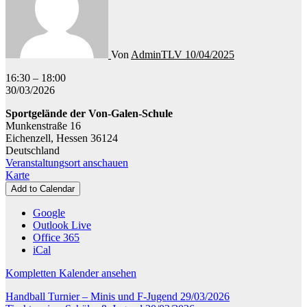
Von
AdminTLV
10/04/2025
Leichtathletik
16:30
–
18:00
-
30/03/2026
Training
Sportgelände der Von-Galen-Schule
Munkenstraße 16
Eichenzell
,
Hessen
36124
Deutschland
Veranstaltungsort anschauen
Sportgelände
Karte
der
Add to Calendar
Von-
Galen-
Google
Schule
Outlook Live
Office 365
iCal
Kompletten Kalender ansehen
Beitragsnavigation
Handball Turnier – Minis und F-Jugend
29/03/2026