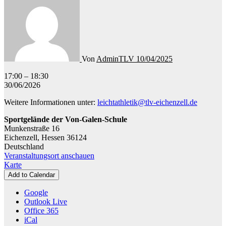
Von
AdminTLV
10/04/2025
Leichtathletik
17:00
–
18:30
-
30/06/2026
Training
Weitere Informationen unter:
leichtathletik@tlv-eichenzell.de
Kinderleichtathletik
Sportgelände der Von-Galen-Schule
Munkenstraße 16
Eichenzell
,
Hessen
36124
Deutschland
Veranstaltungsort anschauen
Sportgelände
Karte
der
Add to Calendar
Von-
Galen-
Google
Schule
Outlook Live
Office 365
iCal