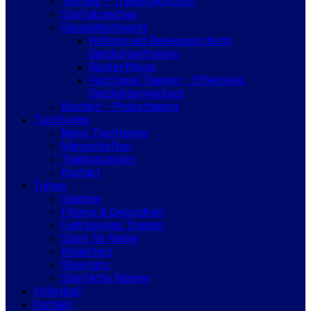
Termine – Trainingskonzept
Sportabzeichen
Gesundheitssport
Haltung und Bewegung durch
Ganzkörpertraining
Rückenfitkurs
Functional Training – Effektives
Ganzkörperworkout
Kontakt – Probetraining
Tischtennis
News Tischtennis
Mannschaften
Trainingszeiten
Kontakt
Turnen
Gruppen
Fitness & Gesundheit
Funktionales Training
Sport für Kinder
Kindertanz
Showtanz
Sportliche Männer
Volleyball
Kontakt