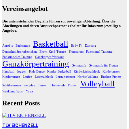
Vereinsangebot
Die unten stehenden Begriffe führen zur jeweiligen Abteilung. Über die
Abteilungen und deren Ansprechpartner erhaltet Ihr Infos zum jeweiligen
Angebot.
Basketball
Aerobic
Badminton
Body Fit
Dancing
Deutsches Sportabzeichen
Eltern-Kind-Turnen
Fitnesskurs
Functional Training
Funktionelles Training
Ganzkörper-Workout
Ganzkörpertraining
Gymnastik
Gymnastik für Frauen
Handball
Joggen
Kids-Dance
Kinder-Basketball
Kinderleichtathletik
Kindertanzen
Kinderturnen
Laufen
Leichtathletik
Leistungssport
Nordic Walking
Rücken-Fitness
Volleyball
Schülerturnen
Stepping
Tanzen
Tischtennis
Turnen
Wettkampfsport
Yoga
Recent Posts
TLV EICHENZELL