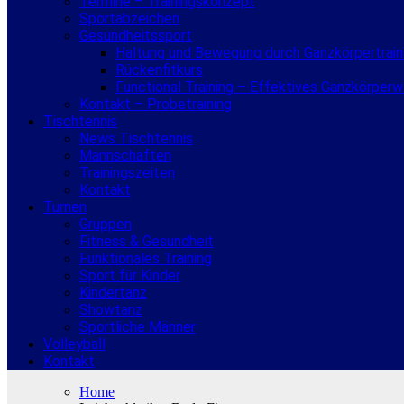
Termine – Trainingskonzept
Sportabzeichen
Gesundheitssport
Haltung und Bewegung durch Ganzkörpertrain
Rückenfitkurs
Functional Training – Effektives Ganzkörper
Kontakt – Probetraining
Tischtennis
News Tischtennis
Mannschaften
Trainingszeiten
Kontakt
Turnen
Gruppen
Fitness & Gesundheit
Funktionales Training
Sport für Kinder
Kindertanz
Showtanz
Sportliche Männer
Volleyball
Kontakt
Home