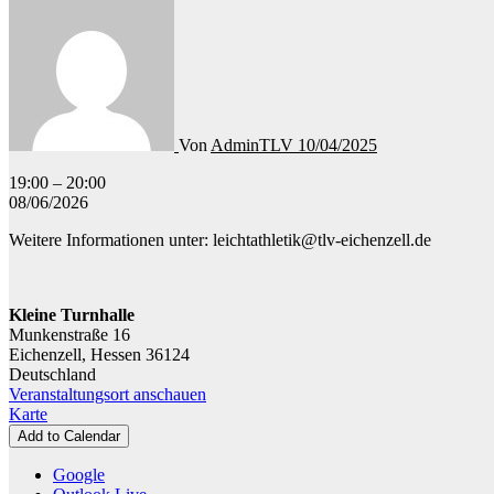
Von
AdminTLV
10/04/2025
Leichtathletik
19:00
–
20:00
-
08/06/2026
Body
Weitere Informationen unter: leichtathletik@tlv-eichenzell.de
Fit
Kleine Turnhalle
Munkenstraße 16
Eichenzell
,
Hessen
36124
Deutschland
Veranstaltungsort anschauen
Kleine
Karte
Turnhalle
Add to Calendar
Google