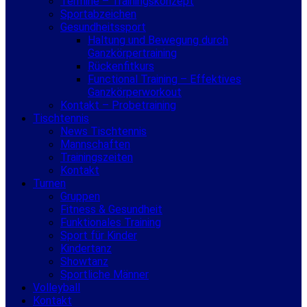
Termine – Trainingskonzept
Sportabzeichen
Gesundheitssport
Haltung und Bewegung durch
Ganzkörpertraining
Rückenfitkurs
Functional Training – Effektives
Ganzkörperworkout
Kontakt – Probetraining
Tischtennis
News Tischtennis
Mannschaften
Trainingszeiten
Kontakt
Turnen
Gruppen
Fitness & Gesundheit
Funktionales Training
Sport für Kinder
Kindertanz
Showtanz
Sportliche Männer
Volleyball
Kontakt