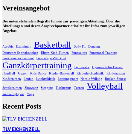
Vereinsangebot
Die unten stehenden Begriffe führen zur jeweiligen Abteilung. Über die
Abteilungen und deren Ansprechpartner erhaltet Ihr Infos zum jeweiligen
Angebot.
Basketball
Aerobic
Badminton
Body Fit
Dancing
Deutsches Sportabzeichen
Eltern-Kind-Turnen
Fitnesskurs
Functional Training
Funktionelles Training
Ganzkörper-Workout
Ganzkörpertraining
Gymnastik
Gymnastik für Frauen
Handball
Joggen
Kids-Dance
Kinder-Basketball
Kinderleichtathletik
Kindertanzen
Kinderturnen
Laufen
Leichtathletik
Leistungssport
Nordic Walking
Rücken-Fitness
Volleyball
Schülerturnen
Showtanz
Stepping
Tischtennis
Turnen
Wettkampfsport
Yoga
Recent Posts
TLV EICHENZELL