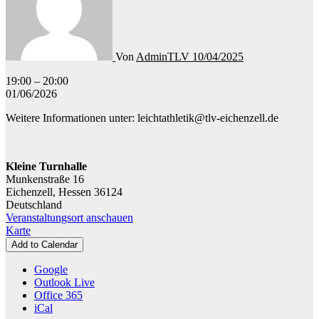
Von
AdminTLV
10/04/2025
Leichtathletik
19:00
–
20:00
-
01/06/2026
Body
Weitere Informationen unter: leichtathletik@tlv-eichenzell.de
Fit
Kleine Turnhalle
Munkenstraße 16
Eichenzell
,
Hessen
36124
Deutschland
Veranstaltungsort anschauen
Kleine
Karte
Turnhalle
Add to Calendar
Google
Outlook Live
Office 365
iCal