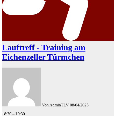
Lauftreff - Training am
Eichenzeller Türmchen
Von
AdminTLV
08/04/2025
Lauftreff
18:30
–
19:30