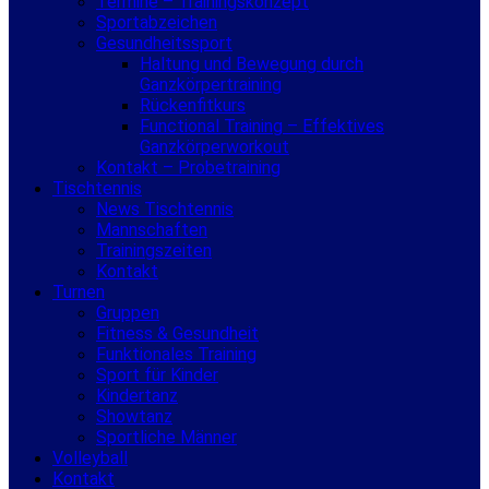
Termine – Trainingskonzept
Sportabzeichen
Gesundheitssport
Haltung und Bewegung durch
Ganzkörpertraining
Rückenfitkurs
Functional Training – Effektives
Ganzkörperworkout
Kontakt – Probetraining
Tischtennis
News Tischtennis
Mannschaften
Trainingszeiten
Kontakt
Turnen
Gruppen
Fitness & Gesundheit
Funktionales Training
Sport für Kinder
Kindertanz
Showtanz
Sportliche Männer
Volleyball
Kontakt