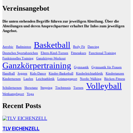
Vereinsangebot
Die unten stehenden Begriffe führen zur jeweiligen Abteilung. Über die
Abteilungen und deren Ansprechpartner erhaltet Ihr Infos zum jeweiligen
Angebot.
Basketball
Aerobic
Badminton
Body Fit
Dancing
Deutsches Sportabzeichen
Eltern-Kind-Turnen
Fitnesskurs
Functional Training
Funktionelles Training
Ganzkörper-Workout
Ganzkörpertraining
Gymnastik
Gymnastik für Frauen
Handball
Joggen
Kids-Dance
Kinder-Basketball
Kinderleichtathletik
Kindertanzen
Kinderturnen
Laufen
Leichtathletik
Leistungssport
Nordic Walking
Rücken-Fitness
Volleyball
Schülerturnen
Showtanz
Stepping
Tischtennis
Turnen
Wettkampfsport
Yoga
Recent Posts
TLV EICHENZELL