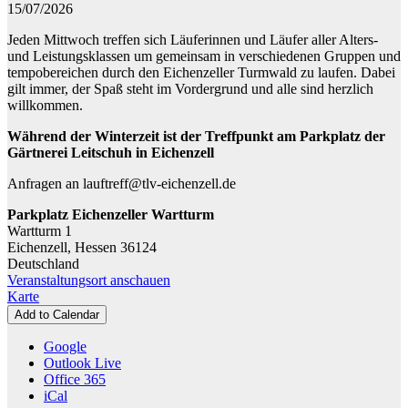
-
15/07/2026
Training
Jeden Mittwoch treffen sich Läuferinnen und Läufer aller Alters-
am
und Leistungsklassen um gemeinsam in verschiedenen Gruppen und
Eichenzeller
tempobereichen durch den Eichenzeller Turmwald zu laufen. Dabei
Türmchen
gilt immer, der Spaß steht im Vordergrund und alle sind herzlich
willkommen.
Während der Winterzeit ist der Treffpunkt am Parkplatz der
Gärtnerei Leitschuh in Eichenzell
Anfragen an lauftreff@tlv-eichenzell.de
Parkplatz Eichenzeller Wartturm
Wartturm 1
Eichenzell
,
Hessen
36124
Deutschland
Veranstaltungsort anschauen
Parkplatz
Karte
Eichenzeller
Add to Calendar
Wartturm
Google
Outlook Live
Office 365
iCal