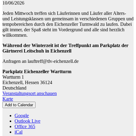
-
10/06/2026
Training
Jeden Mittwoch treffen sich Läuferinnen und Läufer aller Alters-
am
und Leistungsklassen um gemeinsam in verschiedenen Gruppen und
Eichenzeller
tempobereichen durch den Eichenzeller Turmwald zu laufen. Dabei
Türmchen
gilt immer, der Spaß steht im Vordergrund und alle sind herzlich
willkommen.
Während der Winterzeit ist der Treffpunkt am Parkplatz der
Gärtnerei Leitschuh in Eichenzell
Anfragen an lauftreff@tlv-eichenzell.de
Parkplatz Eichenzeller Wartturm
Wartturm 1
Eichenzell
,
Hessen
36124
Deutschland
Veranstaltungsort anschauen
Parkplatz
Karte
Eichenzeller
Add to Calendar
Wartturm
Google
Outlook Live
Office 365
iCal