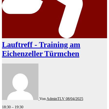
Lauftreff - Training am
Eichenzeller Türmchen
Von
AdminTLV
08/04/2025
Lauftreff
18:30
–
19:30