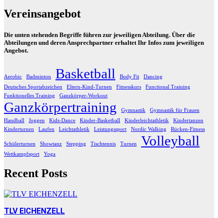
Vereinsangebot
Die unten stehenden Begriffe führen zur jeweiligen Abteilung. Über die
Abteilungen und deren Ansprechpartner erhaltet Ihr Infos zum jeweiligen
Angebot.
Basketball
Aerobic
Badminton
Body Fit
Dancing
Deutsches Sportabzeichen
Eltern-Kind-Turnen
Fitnesskurs
Functional Training
Funktionelles Training
Ganzkörper-Workout
Ganzkörpertraining
Gymnastik
Gymnastik für Frauen
Handball
Joggen
Kids-Dance
Kinder-Basketball
Kinderleichtathletik
Kindertanzen
Kinderturnen
Laufen
Leichtathletik
Leistungssport
Nordic Walking
Rücken-Fitness
Volleyball
Schülerturnen
Showtanz
Stepping
Tischtennis
Turnen
Wettkampfsport
Yoga
Recent Posts
TLV EICHENZELL