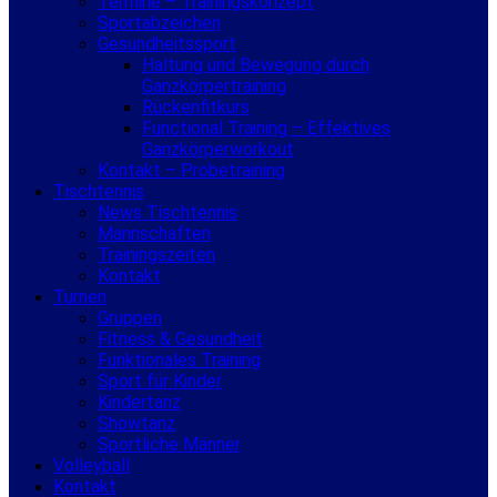
Termine – Trainingskonzept
Sportabzeichen
Gesundheitssport
Haltung und Bewegung durch
Ganzkörpertraining
Rückenfitkurs
Functional Training – Effektives
Ganzkörperworkout
Kontakt – Probetraining
Tischtennis
News Tischtennis
Mannschaften
Trainingszeiten
Kontakt
Turnen
Gruppen
Fitness & Gesundheit
Funktionales Training
Sport für Kinder
Kindertanz
Showtanz
Sportliche Männer
Volleyball
Kontakt