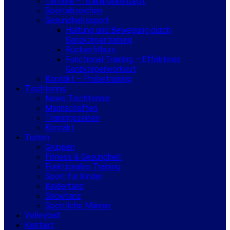
Termine – Trainingskonzept
Sportabzeichen
Gesundheitssport
Haltung und Bewegung durch
Ganzkörpertraining
Rückenfitkurs
Functional Training – Effektives
Ganzkörperworkout
Kontakt – Probetraining
Tischtennis
News Tischtennis
Mannschaften
Trainingszeiten
Kontakt
Turnen
Gruppen
Fitness & Gesundheit
Funktionales Training
Sport für Kinder
Kindertanz
Showtanz
Sportliche Männer
Volleyball
Kontakt