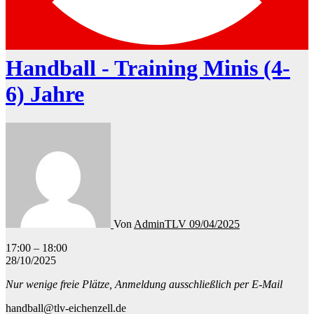
Handball - Training Minis (4-
6) Jahre
Von
AdminTLV
09/04/2025
Handball
17:00
–
18:00
-
28/10/2025
Training
Nur wenige freie Plätze, Anmeldung ausschließlich per E-Mail
Minis
(4-
handball@tlv-eichenzell.de
6)