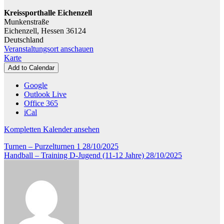
Jahre
Kreissporthalle Eichenzell
Munkenstraße
Eichenzell
,
Hessen
36124
Deutschland
Veranstaltungsort anschauen
Kreissporthalle
Karte
Eichenzell
Add to Calendar
Google
Outlook Live
Office 365
iCal
Kompletten Kalender ansehen
Beitragsnavigation
Turnen – Purzelturnen 1
28/10/2025
Handball – Training D-Jugend (11-12 Jahre)
28/10/2025