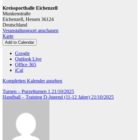
Jahre
Kreissporthalle Eichenzell
Munkenstraße
Eichenzell
,
Hessen
36124
Deutschland
Veranstaltungsort anschauen
Kreissporthalle
Karte
Eichenzell
Add to Calendar
Google
Outlook Live
Office 365
iCal
Kompletten Kalender ansehen
Beitragsnavigation
Turnen – Purzelturnen 1
21/10/2025
Handball – Training D-Jugend (11-12 Jahre)
21/10/2025