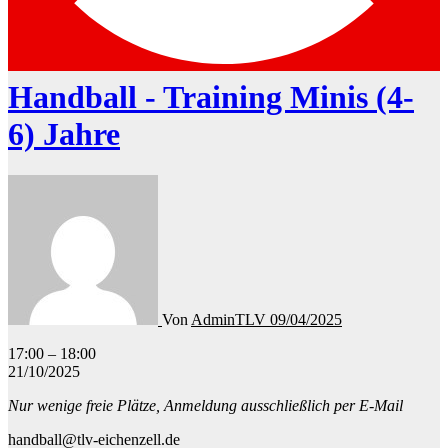
Handball - Training Minis (4-
6) Jahre
Von
AdminTLV
09/04/2025
Handball
17:00
–
18:00
-
21/10/2025
Training
Nur wenige freie Plätze, Anmeldung ausschließlich per E-Mail
Minis
(4-
handball@tlv-eichenzell.de
6)