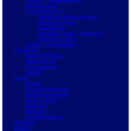
Termine – Trainingskonzept
Sportabzeichen
Gesundheitssport
Haltung und Bewegung durch
Ganzkörpertraining
Rückenfitkurs
Functional Training – Effektives
Ganzkörperworkout
Kontakt – Probetraining
Tischtennis
News Tischtennis
Mannschaften
Trainingszeiten
Kontakt
Turnen
Gruppen
Fitness & Gesundheit
Funktionales Training
Sport für Kinder
Kindertanz
Showtanz
Sportliche Männer
Volleyball
Kontakt