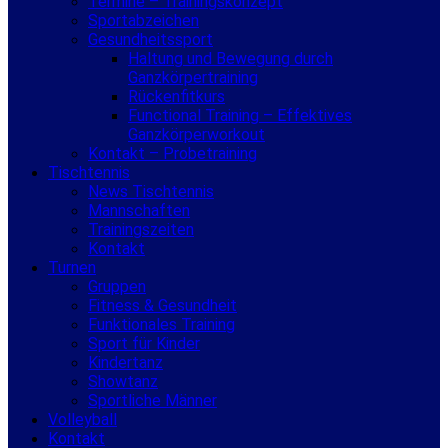
Termine – Trainingskonzept
Sportabzeichen
Gesundheitssport
Haltung und Bewegung durch
Ganzkörpertraining
Rückenfitkurs
Functional Training – Effektives
Ganzkörperworkout
Kontakt – Probetraining
Tischtennis
News Tischtennis
Mannschaften
Trainingszeiten
Kontakt
Turnen
Gruppen
Fitness & Gesundheit
Funktionales Training
Sport für Kinder
Kindertanz
Showtanz
Sportliche Männer
Volleyball
Kontakt