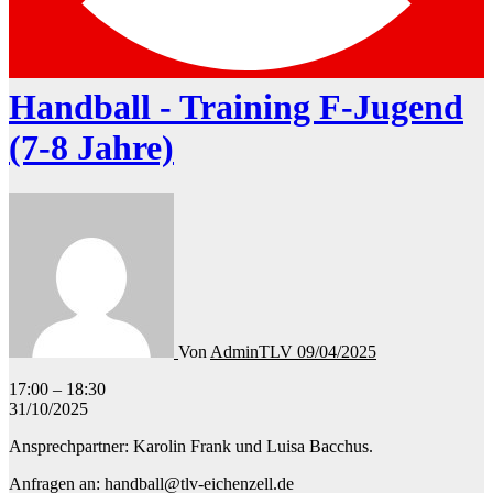
Handball - Training F-Jugend
(7-8 Jahre)
Von
AdminTLV
09/04/2025
Handball
17:00
–
18:30
-
31/10/2025
Training
Ansprechpartner: Karolin Frank und Luisa Bacchus.
F-
Jugend
Anfragen an: handball@tlv-eichenzell.de
(7-