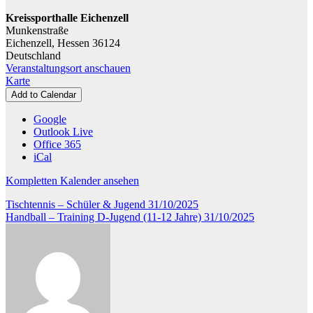
8
Kreissporthalle Eichenzell
Jahre)
Munkenstraße
Eichenzell
,
Hessen
36124
Deutschland
Veranstaltungsort anschauen
Kreissporthalle
Karte
Eichenzell
Add to Calendar
Google
Outlook Live
Office 365
iCal
Kompletten Kalender ansehen
Beitragsnavigation
Tischtennis – Schüler & Jugend
31/10/2025
Handball – Training D-Jugend (11-12 Jahre)
31/10/2025