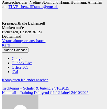
Ansprechpartner: Nadine Storch und Hanna Hohmann. Anfragen
10
an:
TLVEichenzellDamen@gmx.de
Jahre)
Kreissporthalle Eichenzell
Munkenstraße
Eichenzell
,
Hessen
36124
Deutschland
Veranstaltungsort anschauen
Kreissporthalle
Karte
Eichenzell
Add to Calendar
Google
Outlook Live
Office 365
iCal
Kompletten Kalender ansehen
Beitragsnavigation
Tischtennis – Schüler & Jugend
24/10/2025
Handball – Training D-Jugend (11-12 Jahre)
24/10/2025