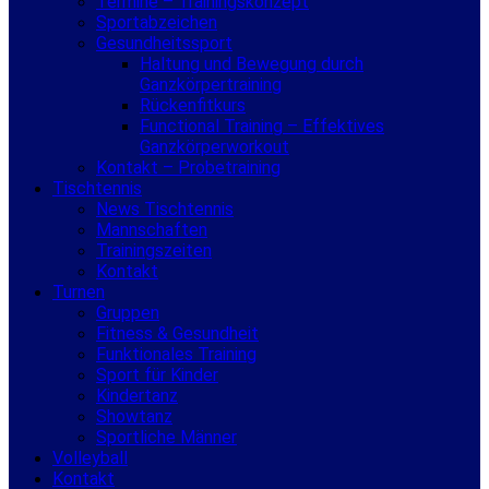
Termine – Trainingskonzept
Sportabzeichen
Gesundheitssport
Haltung und Bewegung durch
Ganzkörpertraining
Rückenfitkurs
Functional Training – Effektives
Ganzkörperworkout
Kontakt – Probetraining
Tischtennis
News Tischtennis
Mannschaften
Trainingszeiten
Kontakt
Turnen
Gruppen
Fitness & Gesundheit
Funktionales Training
Sport für Kinder
Kindertanz
Showtanz
Sportliche Männer
Volleyball
Kontakt