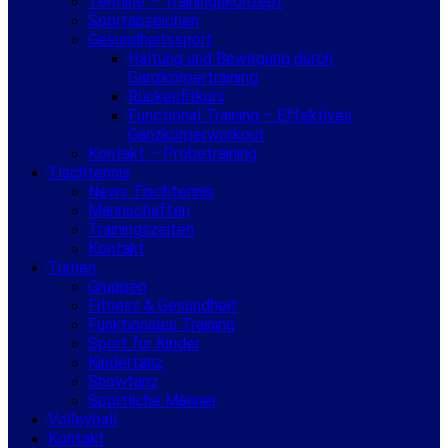
Termine – Trainingskonzept
Sportabzeichen
Gesundheitssport
Haltung und Bewegung durch
Ganzkörpertraining
Rückenfitkurs
Functional Training – Effektives
Ganzkörperworkout
Kontakt – Probetraining
Tischtennis
News Tischtennis
Mannschaften
Trainingszeiten
Kontakt
Turnen
Gruppen
Fitness & Gesundheit
Funktionales Training
Sport für Kinder
Kindertanz
Showtanz
Sportliche Männer
Volleyball
Kontakt