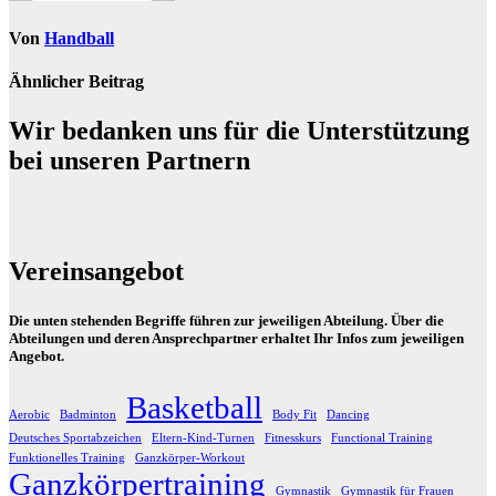
Von
Handball
Ähnlicher Beitrag
Wir bedanken uns für die Unterstützung
bei unseren Partnern
Vereinsangebot
Die unten stehenden Begriffe führen zur jeweiligen Abteilung. Über die
Abteilungen und deren Ansprechpartner erhaltet Ihr Infos zum jeweiligen
Angebot.
Basketball
Aerobic
Badminton
Body Fit
Dancing
Deutsches Sportabzeichen
Eltern-Kind-Turnen
Fitnesskurs
Functional Training
Funktionelles Training
Ganzkörper-Workout
Ganzkörpertraining
Gymnastik
Gymnastik für Frauen