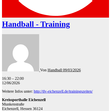
Handball - Training
Von
Handball
09/03/2026
Handball
16:30
–
22:00
-
12/06/2026
Training
Weitere Infos unter:
http://tlv-eichenzell.de/trainingszeiten/
Kreissporthalle Eichenzell
Munkenstraße
Eichenzell
,
Hessen
36124